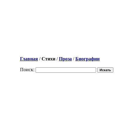
Главная
/
Стихи
/
Проза
/
Биографии
Поиск: