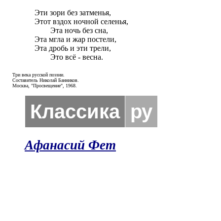
Эти зори без затменья,

Этот вздох ночной селенья,

	Эта ночь без сна,

Эта мгла и жар постели,

Эта дробь и эти трели,

	Это всё - весна.
Три века русской поэзии.
Составитель Николай Банников.
Москва, "Просвещение", 1968.
Классика
ру
Афанасий Фет