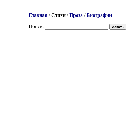
Главная
/
Стихи
/
Проза
/
Биографии
Поиск: