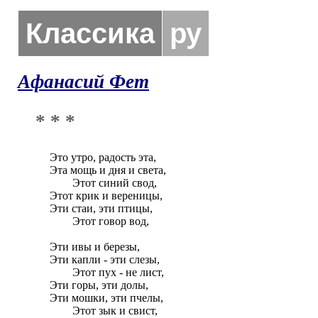
Классика
ру
Афанасий Фет
* * *
Это утро, радость эта,

Эта мощь и дня и света,

	Этот синий свод,

Этот крик и вереницы,

Эти стаи, эти птицы,

	Этот говор вод,

Эти ивы и березы,

Эти капли - эти слезы,

	Этот пух - не лист,

Эти горы, эти долы,

Эти мошки, эти пчелы,

	Этот зык и свист,
