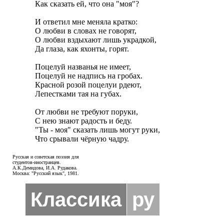
Как сказать ей, что она "моя"?

И ответил мне меняла кратко:

О любви в словах не говорят,

О любви вздыхают лишь украдкой,

Да глаза, как яхонты, горят.

Поцелуй названья не имеет, 

Поцелуй не надпись на гробах. 

Красной розой поцелуи рдеют, 

Лепестками тая на губах.

От любви не требуют поруки, 

С нею знают радость и беду. 

"Ты - моя" сказать лишь могут руки, 

Что срывали чёрную чадру.
Русская и советская поэзия для
студентов-иностранцев.
А.К.Демидова, И.А. Рудакова.
Москва: "Русский язык", 1981.
Классика
ру