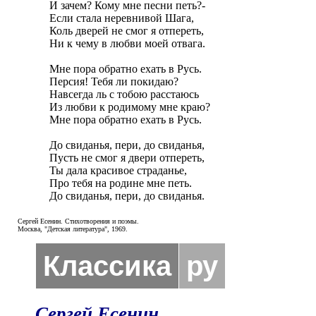
И зачем? Кому мне песни петь?-

Если стала неревнивой Шага,

Коль дверей не смог я отпереть,

Ни к чему в любви моей отвага.

Мне пора обратно ехать в Русь.

Персия! Тебя ли покидаю?

Навсегда ль с тобою расстаюсь

Из любви к родимому мне краю?

Мне пора обратно ехать в Русь.

До свиданья, пери, до свиданья,

Пусть не смог я двери отпереть,

Ты дала красивое страданье,

Про тебя на родине мне петь.

До свиданья, пери, до свиданья.
Сергей Есенин. Стихотворения и поэмы.
Москва, "Детская литература", 1969.
Классика
ру
Сергей Есенин