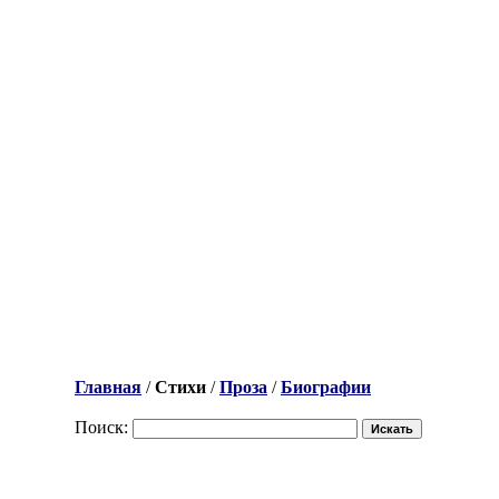
Главная
/
Стихи
/
Проза
/
Биографии
Поиск: