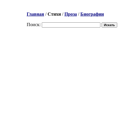
Главная
/
Стихи
/
Проза
/
Биографии
Поиск: