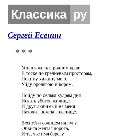
Классика
ру
Сергей Есенин
* * *
Устал я жить в родном краю

В тоске по гречневым просторам,

Покину хижину мою,

Уйду бродягою и вором.

Пойду по белым кудрям дня

Искать убогое жилище.

И друг любимый на меня

Наточит нож за голенище.

Весной и солнцем на лугу

Обвита желтая дорога,

И та, чье имя берегу,
