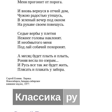
Меня прогонит от порога.

И вновь вернуся в отчий дом,

Чужою радостью утешусь,

В зеленый вечер под окном

На рукаве своем повешусь.

Седые вербы у плетня

Нежнее головы наклонят.

И необмытого меня

Под лай собачий похоронят.

А месяц будет плыть и плыть,

Роняя весла по озерам...

И Русь все так же будет жить,

Плясать и плакать у забора.
Сергей Есенин. Лирика.
Новосибирск,Западно-сибирское
книжное изд-во, 1977.
Классика
ру