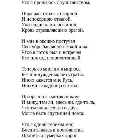
Что я прощаюсь с хулиганством.

Пора расстаться с озорной

И непокорною отвагой.

Уж сердце напилось иной,

Кровь отрезвляющею брагой.

И мне в окошко постучал

Сентябрь багряной веткой ивы,

Чтоб я готов был и встречал

Его приход неприхотливый.

Теперь со многим я мирюсь

Без принужденья, без утраты.

Иною кажется мне Русь,

Иными - кладбища и хаты.

Прозрачно я смотрю вокруг

И вижу, там ли, здесь ли, где-то ль,

Что ты одна, сестра и друг,

Могла быть спутницей поэта.

Что я одной тебе бы мог,

Воспитываясь в постоянстве,

Пропеть о сумерках дорог
