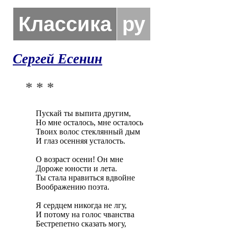
Классика
ру
Сергей Есенин
* * *
Пускай ты выпита другим,

Но мне осталось, мне осталось

Твоих волос стеклянный дым

И глаз осенняя усталость.

О возраст осени! Он мне

Дороже юности и лета.

Ты стала нравиться вдвойне

Воображению поэта.

Я сердцем никогда не лгу,

И потому на голос чванства

Бестрепетно сказать могу,
