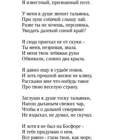
Я известный, признанный поэт.

У меня в душе звенит тальянка,

При луне собачий слышу лай.

Разве ты не хочешь, персиянка,

Увидать далекий синий край?

Я сюда приехал не от скуки -

Ты меня, незримая, звала.

И меня твои лебяжьи руки

Обвивали, словно два крыла.

Я давно ищу в судьбе покоя,

И хоть прошлой жизни не кляну,

Расскажи мне что-нибудь такое

Про твою веселую страну.

Заглуши в душе тоску тальянки,

Напои дыханьем свежих чар,

Чтобы я о дальней северянке

Не вздыхал, не думал, не скучал.

И хотя я не был на Босфоре -

Я тебе придумаю о нем.

Все равно - глаза твои, как море,
