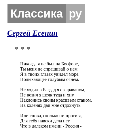
Классика
ру
Сергей Есенин
* * *
Никогда я не был на Босфоре,

Ты меня не спрашивай о нем.

Я в твоих глазах увидел море,

Полыхающее голубым огнем.

Не ходил в Багдад я с караваном,

Не возил я шелк туда и хну.

Наклонись своим красивым станом,

На коленях дай мне отдохнуть.

Или снова, сколько ни проси я,

Для тебя навеки дела нет,

Что в далеком имени - Россия -
