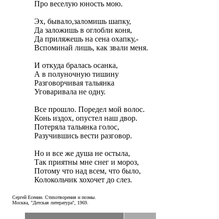
Про веселую юность мою.

Эх, бывало,заломишь шапку,

Да заложишь в оглобли коня,

Да приляжешь на сена охапку,-

Вспоминай лишь, как звали меня.

И откуда бралась осанка,

А в полуночную тишину

Разговорчивая тальянка

Уговаривала не одну.

Все прошло. Поредел мой волос.

Конь издох, опустел наш двор.

Потеряла тальянка голос,

Разучившись вести разговор.

Но и все же душа не остыла,

Так приятны мне снег и мороз,

Потому что над всем, что было,

Колокольчик хохочет до слез.
Сергей Есенин. Стихотворения и поэмы.
Москва, "Детская литература", 1969.