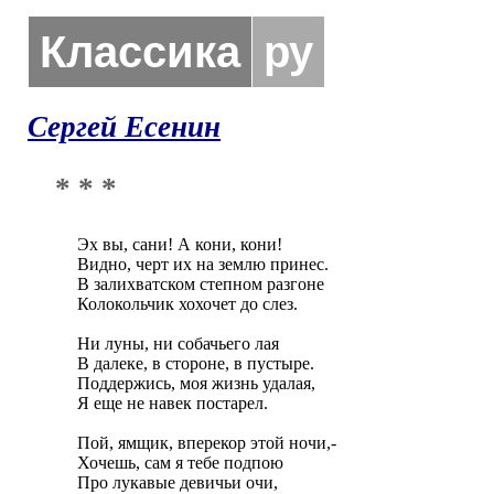
Классика
ру
Сергей Есенин
* * *
Эх вы, сани! А кони, кони!

Видно, черт их на землю принес.

В залихватском степном разгоне

Колокольчик хохочет до слез.

Ни луны, ни собачьего лая

В далеке, в стороне, в пустыре.

Поддержись, моя жизнь удалая,

Я еще не навек постарел.

Пой, ямщик, вперекор этой ночи,-

Хочешь, сам я тебе подпою

Про лукавые девичьи очи,
