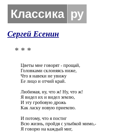
Классика
ру
Сергей Есенин
* * *
Цветы мне говорят - прощай,

Головками склоняясь ниже,

Что я навеки не увижу

Ее лицо и отчий край.

Любимая, ну, что ж! Ну, что ж!

Я видел их и видел землю,

И эту гробовую дрожь

Как ласку новую приемлю.

И потому, что я постиг

Всю жизнь, пройдя с улыбкой мимо,-

Я говорю на каждый миг,
