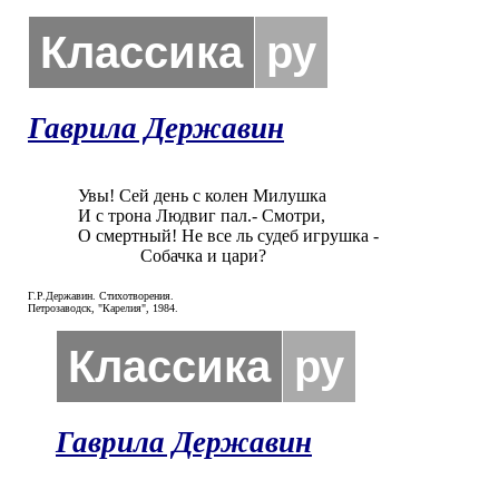
Классика
ру
Гаврила Державин
Увы! Сей день с колен Милушка

И с трона Людвиг пал.- Смотри,

О смертный! Не все ль судеб игрушка -

              Собачка и цари?
Г.Р.Державин. Стихотворения.
Петрозаводск, "Карелия", 1984.
Классика
ру
Гаврила Державин