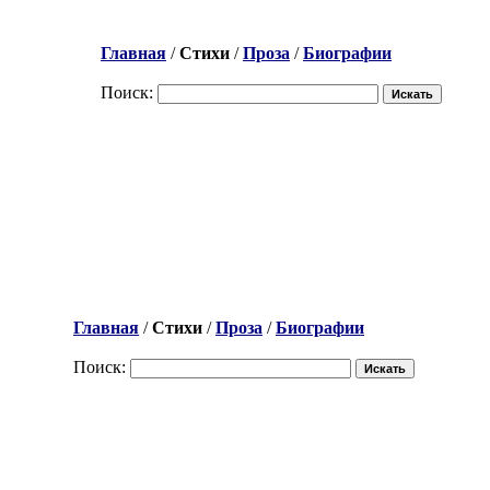
Главная
/
Стихи
/
Проза
/
Биографии
Поиск:
Главная
/
Стихи
/
Проза
/
Биографии
Поиск: