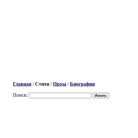
Главная
/
Стихи
/
Проза
/
Биографии
Поиск: