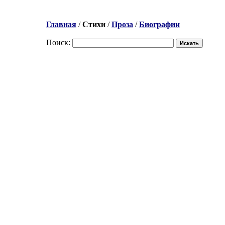
Главная
/
Стихи
/
Проза
/
Биографии
Поиск: