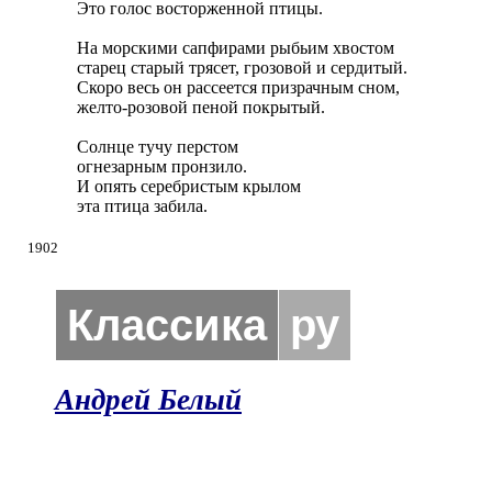
Это голос восторженной птицы.

На морскими сапфирами рыбьим хвостом

старец старый трясет, грозовой и сердитый.

Скоро весь он рассеется призрачным сном,

желто-розовой пеной покрытый.

Солнце тучу перстом

огнезарным пронзило.

И опять серебристым крылом

эта птица забила.
1902
Классика
ру
Андрей Белый