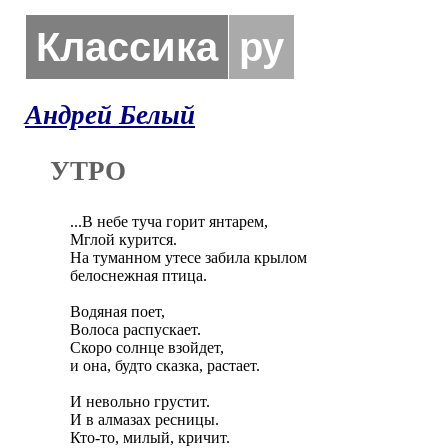
Классика
ру
Андрей Белый
УТРО
...В небе туча горит янтарем,

Мглой курится.

На туманном утесе забила крылом

белоснежная птица.

Водяная поет,

Волоса распускает.

Скоро солнце взойдет,

и она, будто сказка, растает.

И невольно грустит.

И в алмазах ресницы.

Кто-то, милый, кричит.
