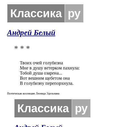
Классика
ру
Андрей Белый
* * *
Твоих очей голубизна

Мне в душу ветерком пахнула:

Тобой душа озарена...

Вот вешним щебетом она

В голубизну перепорхнула.
Поэтическая коллекция Леонида Эдельмана
Классика
ру