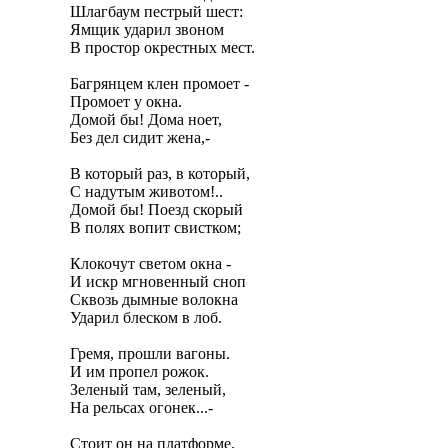
Шлагбаум пестрый шест:

Ямщик ударил звоном

В простор окрестных мест.

Багрянцем клен промоет -

Промоет у окна.

Домой бы! Дома ноет,

Без дел сидит жена,-

В который раз, в который,

С надутым животом!..

Домой бы! Поезд скорый

В полях вопит свистком;

Клокочут светом окна -

И искр мгновенный сноп

Сквозь дымные волокна

Ударил блеском в лоб.

Гремя, прошли вагоны.

И им пропел рожок.

Зеленый там, зеленый,

На рельсах огонек...-

Стоит он на платформе,
