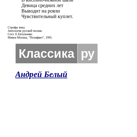
Девица средних лет

Выводит на рояли

Чувствительный куплет.
Строфы века.
Антология русской поэзии.
Сост. Е.Евтушенко.
Минск-Москва, "Полифакт", 1995.
Классика
ру
Андрей Белый