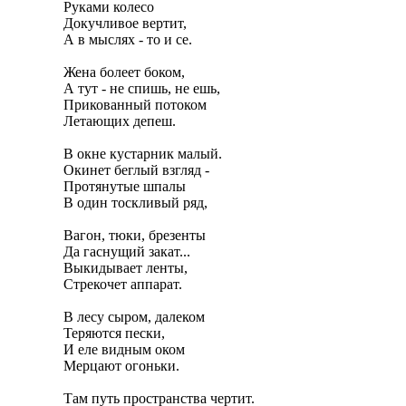
Руками колесо

Докучливое вертит,

А в мыслях - то и се.

Жена болеет боком,

А тут - не спишь, не ешь,

Прикованный потоком

Летающих депеш.

В окне кустарник малый.

Окинет беглый взгляд -

Протянутые шпалы

В один тоскливый ряд,

Вагон, тюки, брезенты

Да гаснущий закат...

Выкидывает ленты,

Стрекочет аппарат.

В лесу сыром, далеком

Теряются пески,

И еле видным оком

Мерцают огоньки.

Там путь пространства чертит.
