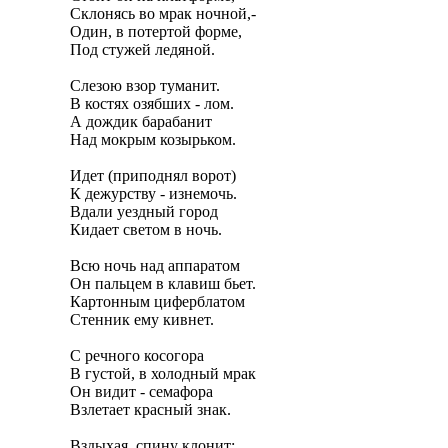
Склонясь во мрак ночной,-

Один, в потертой форме,

Под стужей ледяной.

Слезою взор туманит.

В костях озябших - лом.

А дождик барабанит

Над мокрым козырьком.

Идет (приподнял ворот)

К дежурству - изнемочь.

Вдали уездный город

Кидает светом в ночь.

Всю ночь над аппаратом

Он пальцем в клавиш бьет.

Картонным циферблатом

Стенник ему кивнет.

С речного косогора

В густой, в холодный мрак

Он видит - семафора

Взлетает красный знак.

Вздыхая, спину клонит;
