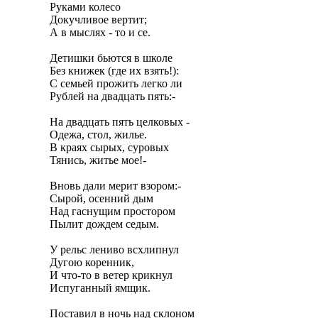
Руками колесо

Докучливое вертит;

А в мыслях - то и се.

Детишки бьются в школе

Без книжек (где их взять!):

С семьей прожить легко ли

Рублей на двадцать пять:-

На двадцать пять целковых -

Одежа, стол, жилье.

В краях сырых, суровых

Тянись, житье мое!-

Вновь дали мерит взором:-

Сырой, осенний дым

Над гаснущим простором

Пылит дождем седым.

У рельс лениво всхлипнул

Дугою коренник,

И что-то в ветер крикнул

Испуганный ямщик.

Поставил в ночь над склоном
