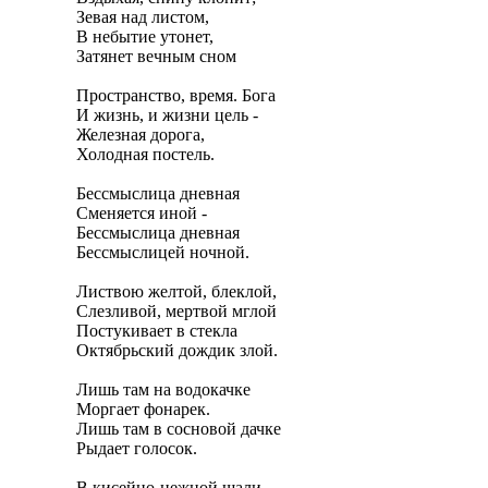
Зевая над листом,

В небытие утонет,

Затянет вечным сном

Пространство, время. Бога

И жизнь, и жизни цель -

Железная дорога,

Холодная постель.

Бессмыслица дневная

Сменяется иной -

Бессмыслица дневная

Бессмыслицей ночной.

Листвою желтой, блеклой,

Слезливой, мертвой мглой

Постукивает в стекла

Октябрьский дождик злой.

Лишь там на водокачке

Моргает фонарек.

Лишь там в сосновой дачке

Рыдает голосок.

В кисейно-нежной шали
