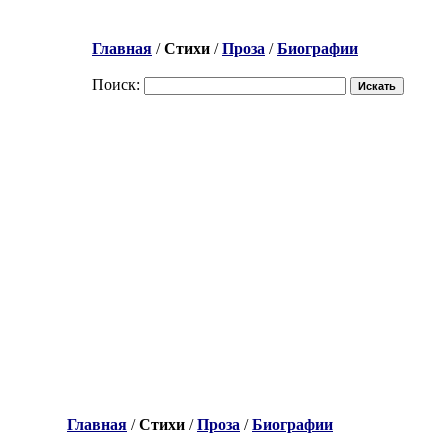
Главная
/
Стихи
/
Проза
/
Биографии
Поиск:
Главная
/
Стихи
/
Проза
/
Биографии