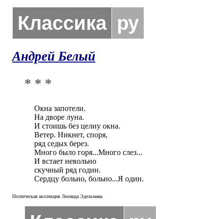
Классика
ру
Андрей Белый
* * *
Окна запотели.

На дворе луна.

И стоишь без целиу окна.

Ветер. Никнет, споря,

ряд седых берез.

Много было горя...Много слез...

И встает невольно

скучный ряд годин.

Сердцу больно, больно...Я один.
Поэтическая коллекция Леонида Эдельмана