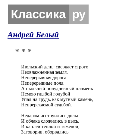
Классика
ру
Андрей Белый
* * *
Июльский день: сверкает строго

Неовлажненная земля.

Неперерывная дорога.

Неперерывные поля.

А пыльный полудневный пламень

Немою глыбой голубой

Упал на грудь, как мутный камень,

Непререкаемой судьбой.

Недаром исструились долы

И облака сложились в высь.

И каплей теплой и тяжелой,

Заговорив, оборвались.
