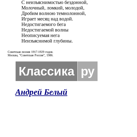
С неизъяснимостью бездонной,

Молочный, ломкий, молодой,

Дробим волною темнолонной,

Играет месяц над водой.

Недостигаемого бега

Недостигаемой волны

Неописуемая нега

Неизъяснимой глубины.
Советская поэзия 1917-1929 годов.
Москва, "Советская Россия", 1986.
Классика
ру
Андрей Белый