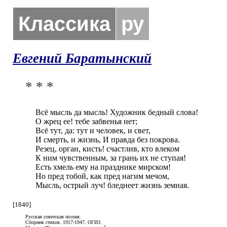
Классика
ру
Евгений Баратынский
* * *
Всё мысль да мысль! Художник бедный слова!

О жрец ее! тебе забвенья нет;

Всё тут, да: тут и человек, и свет,

И смерть, и жизнь, И правда без покрова.

Резец, орган, кисть! счастлив, кто влеком

К ним чувственным, за грань их не ступая!

Есть хмель ему на празднике мирском!

Но пред тобой, как пред нагим мечом,

Мысль, острый луч! бледнеет жизнь земная.
[1840]
Русская советская поэзия.
Сборник стихов. 1917-1947. ОГИЗ.