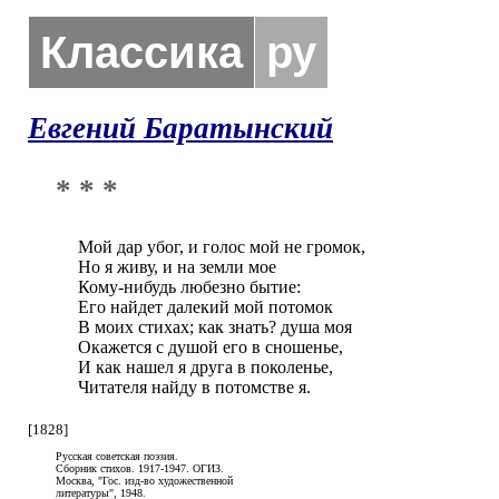
Классика
ру
Евгений Баратынский
* * *
Мой дар убог, и голос мой не громок,

Но я живу, и на земли мое

Кому-нибудь любезно бытие:

Его найдет далекий мой потомок

В моих стихах; как знать? душа моя

Окажется с душой его в сношенье,

И как нашел я друга в поколенье,

Читателя найду в потомстве я.
[1828]
Русская советская поэзия.
Сборник стихов. 1917-1947. ОГИЗ.
Москва, "Гос. изд-во художественной
литературы", 1948.