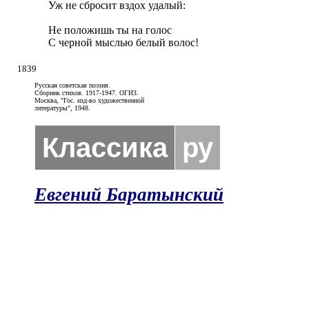
Уж не сбросит вздох удалый:

Не положишь ты на голос

С черной мыслью белый волос!
1839
Русская советская поэзия.
Сборник стихов. 1917-1947. ОГИЗ.
Москва, "Гос. изд-во художественной
литературы", 1948.
Классика
ру
Евгений Баратынский