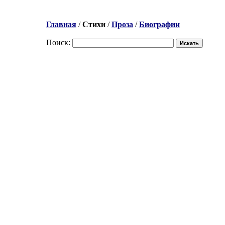
Главная
/
Стихи
/
Проза
/
Биографии
Поиск: