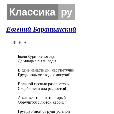
Классика
ру
Евгений Баратынский
* * *
Были бури, непогоды,

Да младые были годы!

В день ненастный, час гнетучий

Грудь подымет вздох могучий;

Вольной песнью разольется -

Скорбь-невзгода распоется!

А как век то, век-то старый

Обручится с лютой карой.

Груз двойной с груди усталой
