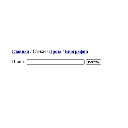
Главная
/
Стихи
/
Проза
/
Биографии
Поиск: