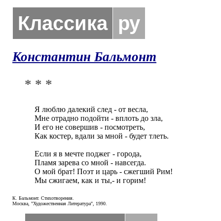
Классика
ру
Константин Бальмонт
* * *
Я люблю далекий след - от весла,

Мне отрадно подойти - вплоть до зла,

И его не совершив - посмотреть,

Как костер, вдали за мной - будет тлеть.

Если я в мечте поджег - города,

Пламя зарева со мной - навсегда.

О мой брат! Поэт и царь - сжегший Рим!

Мы сжигаем, как и ты,- и горим!
К. Бальмонт. Стихотворения.
Москва, "Художественная Литература", 1990.