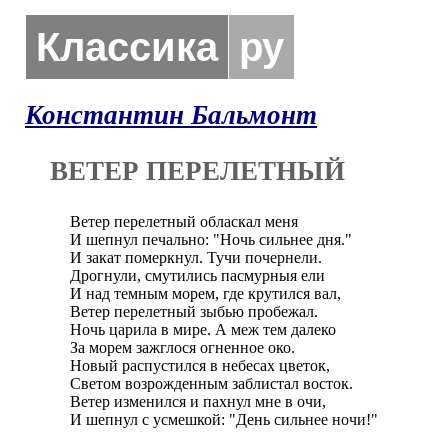
Классика
ру
Константин Бальмонт
ВЕТЕР ПЕРЕЛЕТНЫЙ
Ветер перелетный обласкал меня

И шепнул печально: "Ночь сильнее дня."

И закат померкнул. Тучи почернели.

Дрогнули, смутились пасмурныя ели

И над темным морем, где крутился вал,

Ветер перелетный зыбью пробежал.

Ночь царила в мире. А меж тем далеко

За морем зажглося огненное око.

Новый распустился в небесах цветок,

Светом возрожденным заблистал восток.

Ветер изменился и пахнул мне в очи,

И шепнул с усмешкой: "День сильнее ночи!"