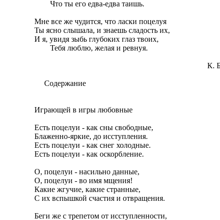
        Что ты его едва-едва таишь.

Мне все же чудится, что ласки поцелуя

Ты ясно слышала, и знаешь сладость их,

И я, увидя зыбь глубоких глаз твоих,

        Тебя люблю, желая и ревнуя.

                                                                                      
     Содержание

Играющей в игры любовные

Есть поцелуи - как сны свободные,

Блаженно-яркие, до исступления.

Есть поцелуи - как снег холодные.

Есть поцелуи - как оскорбление.

О, поцелуи - насильно данные,

О, поцелуи - во имя мщения!

Какие жгучие, какие странные,

С их вспышкой счастия и отвращения.

Беги же с трепетом от исступленности,
