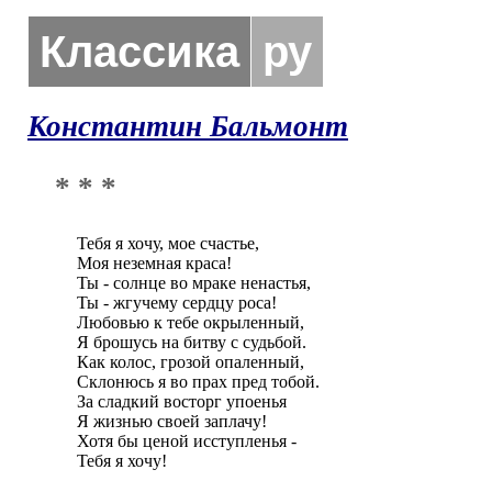
Классика
ру
Константин Бальмонт
* * *
Тебя я хочу, мое счастье,

Моя неземная краса!

Ты - солнце во мраке ненастья,

Ты - жгучему сердцу роса!

Любовью к тебе окрыленный,

Я брошусь на битву с судьбой.

Как колос, грозой опаленный,

Склонюсь я во прах пред тобой.

За сладкий восторг упоенья

Я жизнью своей заплачу!

Хотя бы ценой исступленья -

Тебя я хочу!