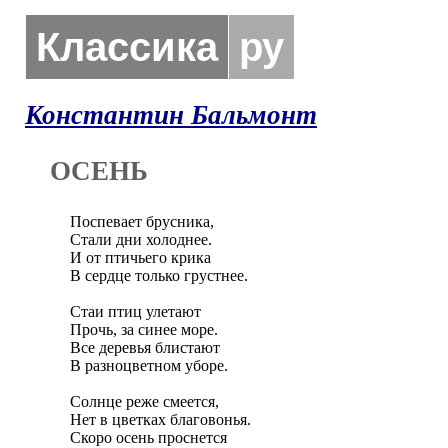
Классика
ру
Константин Бальмонт
ОСЕНЬ
Поспевает брусника,

Стали дни холоднее.

И от птичьего крика

В сердце только грустнее.

Стаи птиц улетают

Прочь, за синее море.

Все деревья блистают

В разноцветном уборе.

Солнце реже смеется,

Нет в цветках благовонья.

Скоро осень проснется
