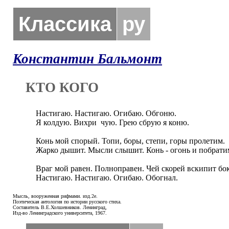
Классика
ру
Константин Бальмонт
КТО КОГО
Настигаю. Настигаю. Огибаю. Обгоню.

Я колдую. Вихри  чую. Грею сбрую я коню.

Конь мой спорый. Топи, боры, степи, горы пролетим.

Жарко дышит. Мысли слышит. Конь - огонь и побратим
Враг мой равен. Полноправен. Чей скорей вскипит бок
Настигаю. Настигаю. Огибаю. Обогнал.
Мысль, вооруженная рифмами. изд.2е.
Поэтическая антология по истории русского стиха.
Составитель В.Е.Холшевников. Ленинград,
Изд-во Ленинградского университета, 1967.