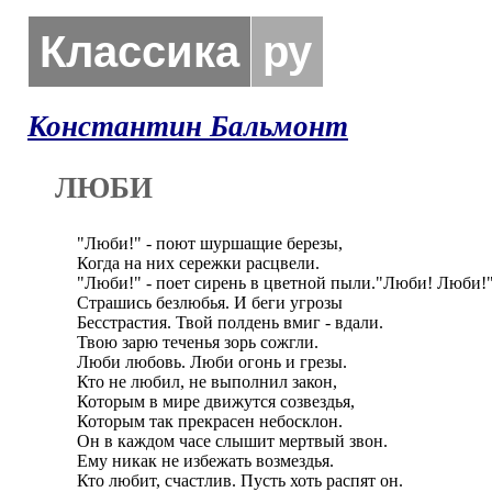
Классика
ру
Константин Бальмонт
ЛЮБИ
"Люби!" - поют шуршащие березы,

Когда на них сережки расцвели.

"Люби!" - поет сирень в цветной пыли."Люби! Люби!" -
Страшись безлюбья. И беги угрозы

Бесстрастия. Твой полдень вмиг - вдали.

Твою зарю теченья зорь сожгли.

Люби любовь. Люби огонь и грезы.

Кто не любил, не выполнил закон,

Которым в мире движутся созвездья,

Которым так прекрасен небосклон.

Он в каждом часе слышит мертвый звон.

Ему никак не избежать возмездья.

Кто любит, счастлив. Пусть хоть распят он.