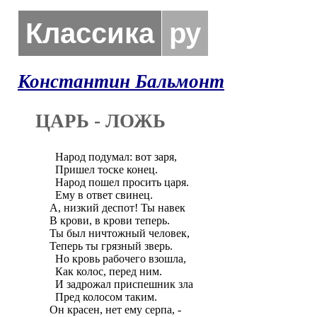
Классика
ру
Константин Бальмонт
ЦАРЬ - ЛОЖЬ
  Народ подумал: вот заря,

  Пришел тоске конец.

  Народ пошел просить царя.

  Ему в ответ свинец.

А, низкий деспот! Ты навек

В крови, в крови теперь.

Ты был ничтожный человек,

Теперь ты грязный зверь.

  Но кровь рабочего взошла,

  Как колос, перед ним.

  И задрожал приспешник зла

  Пред колосом таким.

Он красен, нет ему серпа, -
