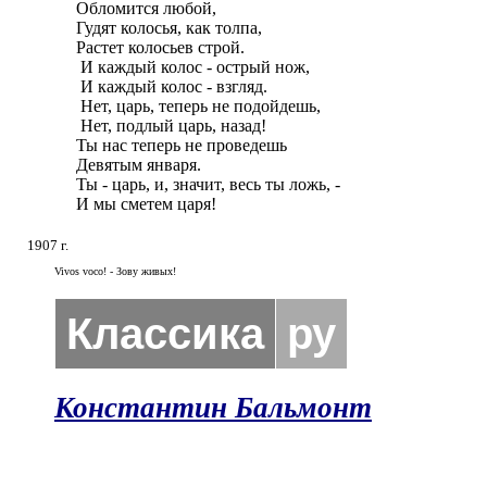
Обломится любой,

Гудят колосья, как толпа,

Растет колосьев строй.

 И каждый колос - острый нож,

 И каждый колос - взгляд.

 Нет, царь, теперь не подойдешь,

 Нет, подлый царь, назад!

Ты нас теперь не проведешь

Девятым января.

Ты - царь, и, значит, весь ты ложь, -

И мы сметем царя!
1907 г.
Vivos voco! - Зову живых!
Классика
ру
Константин Бальмонт