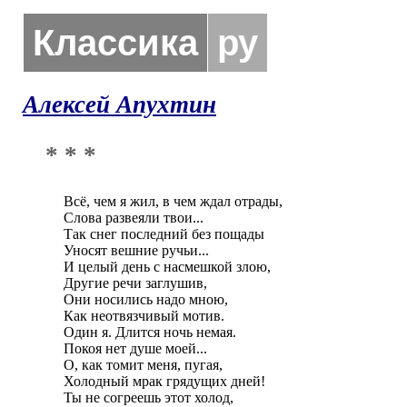
Классика
ру
Алексей Апухтин
* * *
Всё, чем я жил, в чем ждал отрады,

Слова развеяли твои...

Так снег последний без пощады

Уносят вешние ручьи...

И целый день с насмешкой злою,

Другие речи заглушив,

Они носились надо мною,

Как неотвязчивый мотив.

Один я. Длится ночь немая.

Покоя нет душе моей...

О, как томит меня, пугая,

Холодный мрак грядущих дней!

Ты не согреешь этот холод,
