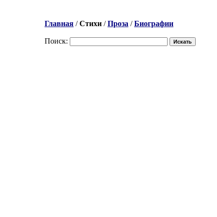
Главная
/
Стихи
/
Проза
/
Биографии
Поиск: