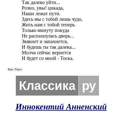
Так далеко уйти...

Розно, увы! цикада,

Наши лежат пути.

Здесь мы с тобой лишь чудо,

Жить нам с тобой теперь

Только минуту покуда

Не распахнулась дверь...

Звякнет и запахнется,

И будешь ты так далека...

Молча сейчас вернется

И будет со мной - Тоска.
Век=Текст
Классика
ру
Иннокентий Анненский