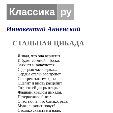
Классика
ру
Иннокентий Анненский
СТАЛЬНАЯ ЦИКАДА
Я знал, что она вернется

И будет со мной - Тоска.

Звякнет и запахнется

С дверью часовщика...

Сердца стального трепет

Со стрекотаньем крыл

Сцепит и вновь расцепит

Тот, кто ей дверь открыл.

Жадным крылом цикады,

Нетерпеливо бьют:

Счастью ль, что близко, рады,

Муки ль конец зовут?

Столько сказать им надо,
