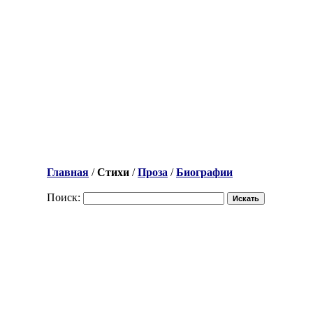
Главная
/
Стихи
/
Проза
/
Биографии
Поиск: