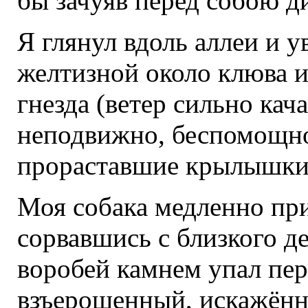
бы зачуяв перед собою д
Я глянул вдоль аллеи и у
желтизной около клюва и
гнезда (ветер сильно кач
неподвижно, беспомощно
прораставшие крылышки
Моя собака медленно при
сорвавшись с близкого д
воробей камнем упал пер
взъерошенный, искажённ