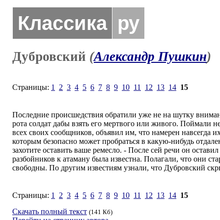
Классика
ру
Дубровский
(
Александр Пушкин
)
Страницы:
1
2
3
4
5
6
7
8
9
10
11
12
13
14
15
Последние происшедствия обратили уже не на шутку вниман
рота солдат дабы взять его мертвого или живого. Поймали не
всех своих сообщников, объявил им, что намерен навсегда их
которым безопасно может пробраться в какую-нибудь отдале
захотите оставить ваше ремесло. - После сей речи он оставил
разбойников к атаману была известна. Полагали, что они ст
свободны. По другим известиям узнали, что Дубровский скры
Страницы:
1
2
3
4
5
6
7
8
9
10
11
12
13
14
15
Скачать полный текст
(141 Кб)