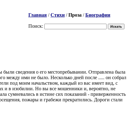
Главная
/
Стихи
/
Проза
/
Биографии
Поиск:
ы были сведения о его местопребывании. Отправлена была
о между ими не было. Несколько дней после ..... он собрал
тели под моим начальством, каждый из вас имеет вид, с
х и в изобилии. Но вы все мошенники и, вероятно, не
начала сумневались в истине сих показаний - приверженность
 посещения, пожары и грабежи прекратились. Дороги стали