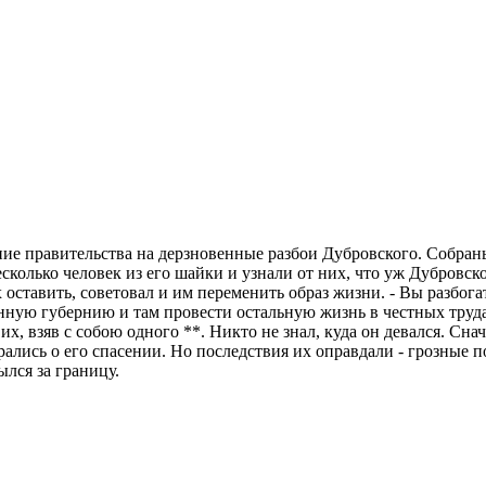
ие правительства на дерзновенные разбои Дубровского. Собран
сколько человек из его шайки и узнали от них, что уж Дубровског
 оставить, советовал и им переменить образ жизни. - Вы разбога
нную губернию и там провести остальную жизнь в честных труда
 их, взяв с собою одного **. Никто не знал, куда он девался. С
арались о его спасении. Но последствия их оправдали - грозные
лся за границу.