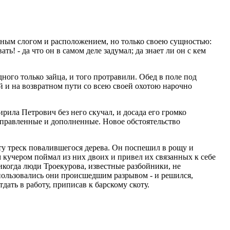
ным слогом и расположением, но только своею сущностью:
ь! - да что он в самом деле задумал; да знает ли он с кем
ного только зайца, и того протравили. Обед в поле под
й и на возвратном пути со всею своей охотою нарочно
рила Петрович без него скучал, и досада его громко
справленные и дополненные. Новое обстоятельство
ту треск повалившегося дерева. Он поспешил в рощу и
 кучером поймал из них двоих и привел их связанных к себе
икогда люди Троекурова, известные разбойники, не
 пользовались они происшедшим разрывом - и решился,
дать в работу, приписав к барскому скоту.