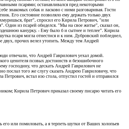
главными псарями; останавливался пред некоторыми
себе знакомых собак и ласково с ними разговаривая. Гости
ик. Его состояние позволяло ему держать только двух
ы хмуришься, брат", спросил его Кирила Петрович, "или
". Один из псарей обиделся. "Мы на свое житье", сказал он,
ю здешнюю канурку. - Ему было б и сытнее и теплее". Кирила
 шутка псаря могла отнестися и к ним. Дубровский побледнел,
бе двух, прочих велел утопить. Между тем Андрей
 Люди отвечали, что Андрей Гаврилович уехал домой.
онкого ценителя псовых достоинств и безошибочного
оему господину, что дескать Андрей Гаврилович не
но послал того же слугу сказать Андрею Гавриловичу, что
ла Петрович, встал изо стола, отпустил гостей и отправился
ьником; Кирила Петрович приказал своему писарю читать его
ь его или помиловать, а я терпеть шутки от Ваших холопьев