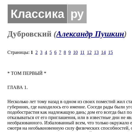
Классика
ру
Дубровский
(
Александр Пушкин
)
Страницы:
1
2
3
4
5
6
7
8
9
10
11
12
13
14
15
* ТОМ ПЕРВЫЙ *
ГЛАВА 1.
Несколько лет тому назад в одном из своих поместий жил ст
губерниях, где находилось его имение. Соседи рады были у
подобострастия как надлежащую дань; дом его всегда был по
отказываться от его приглашения, или в известные дни не 
необразованного. Избалованный всем, что только окружало 
смотря на необыкновенную силу физических способностей, он