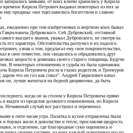
и запирались замками, от коих ключи хранились у Кирила
до времени Кирила Петрович выдавал некоторых из них за
ли ему преданы: они тщеславились богатством и славою
.
зах, ежедневно при том изобретаемых и жертвою коих бывал
я Гавриловича Дубровского. Сей Дубровский, отставной
амого высшего звания, уважал Дубровского, не смотря на
ь его характера. Обстоятельства разлучил и их надолго.
трович, узнав о том, предлагал ему свое покровительство,
хал в свое поместие, они свидились и обрадовались друг
аезжал запросто в домишка своего старого товарища. Будучи
тях. В некоторых отношениях и судьба их была одинакова:
дочь Кирила Петровича росла в глазах родителя, и Троекуров
; даром что он гол как сокол". Андрей Гаврилович качал
в он, лучше жениться на бедной дворяночке, да быть
оследнего, когда он за столом у Кирила Петровича прямо
ть и выдти из пределов должного повиновения, но Кирила
на. Нечаянный случай все расстроил и переменил.
овыми к пяти часам утра. Палатка и кухня отправлены были
х и борзых жили в довольстве и тепле, прославляя щедрость
мошки, и отделение, где благородные суки ощенялись и
ым перед своими гостями, из коих каждый осмотривал его по