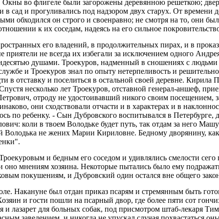
. Окны во флигеле были загорожены деревянною решеткою; двер
 в сад и прогуливались под надзором двух старух. От времени 
ыми обходился он строго и своенравно; не смотря на то, они бы
отношении к их соседам, надеясь на его сильное покровительство
 пространных его владений, в продолжительных пирах, и в прока
е приятели не всегда их избегали за исключением одного Андре
идесятью душами. Троекуров, надменный в сношениях с людьми с
лужбе и Троекуров знал по опыту нетерпеливость и решительност
в отставку и поселиться в остальной своей деревне. Кирила Пе
 Спустя несколько лет Троекуров, отставной генерал-аншеф, прие
Петрович, отроду не удостоивавший никого своим посещением, з
аково, они сходствовали отчасти и в характерах и в наклоннос
ось по ребенку. - Сын Дубровского воспитывался в Петербурге, 
вич: коли в твоем Володьке будет путь, так отдам за него Машу
й Володька не жених Марии Кириловне. Бедному дворянину, како
енки".
оекуровым и бедным его соседом и удивлялись смелости сего п
 ли оно мнениям хозяина. Некоторые пытались было ему подража
таковым покушениям, и Дубровский один остался вне общего зако
поле. Накануне был отдан приказ псарям и стремянным быть гот
Хозяин и гости пошли на псарный двор, где более пяти сот гончи
я и лазарет для больных собак, под присмотром штаб-лекаря Ти
сным заведением, и никогда не упускал случая похвастаться он