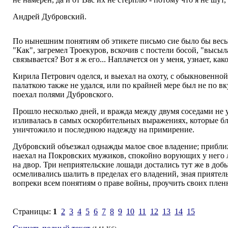
Андрей Дубровский.
По нынешним понятиям об этикете письмо сие было бы весь
"Как", загремел Троекуров, вскочив с постели босой, "высыла
связывается? Вот я ж его... Наплачется он у меня, узнает, ка
Кирила Петрович оделся, и выехал на охоту, с обыкновенной 
палаткою также не удался, или по крайней мере был не по в
поехал полями Дубровского.
Прошло несколько дней, и вражда между двумя соседами не у
изливалась в самых оскорбительных выражениях, которые б
уничтожило и последнюю надежду на примирение.
Дубровский объезжал однажды малое свое владение; приближ
наехал на Покровских мужиков, спокойно ворующих у него ле
на двор. Три неприятельские лошади достались тут же в доб
осмеливались шалить в пределах его владений, зная приятел
вопреки всем понятиям о праве войны, проучить своих пленни
Страницы:
1
2
3
4
5
6
7
8
9
10
11
12
13
14
15