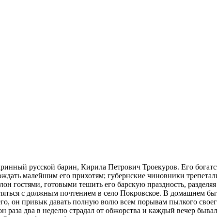
аринный русской барин, Кирила Петрович Троекуров. Его богатст
гождать малейшим его прихотям; губернские чиновники трепета
лон гостями, готовыми тешить его барскую праздность, разделяя
являться с должным почтением в село Покровское. В домашнем б
его, он привык давать полную волю всем порывам пылкого своег
 раза два в неделю страдал от обжорства и каждый вечер бывал