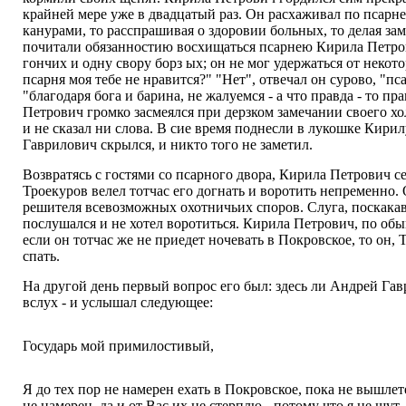
крайней мере уже в двадцатый раз. Он расхаживал по псар
канурами, то расспрашивая о здоровии больных, то делая зам
почитали обязанностию восхищаться псарнею Кирила Петров
гончих и одну свору борз ых; он не мог удержаться от некот
псарня моя тебе не нравится?" "Нет", отвечал он сурово, "п
"благодаря бога и барина, не жалуемся - а что правда - то 
Петрович громко засмеялся при дерзком замечании своего хол
и не сказал ни слова. В сие время поднесли в лукошке Кири
Гаврилович скрылся, и никто того не заметил.
Возвратясь с гостями со псарного двора, Кирила Петрович с
Троекуров велел тотчас его догнать и воротить непременно.
решителя всевозможных охотничьих споров. Слуга, поскакавш
послушался и не хотел воротиться. Кирила Петрович, по об
если он тотчас же не приедет ночевать в Покровское, то он, 
спать.
На другой день первый вопрос его был: здесь ли Андрей Га
вслух - и услышал следующее:
Государь мой примилостивый,
Я до тех пор не намерен ехать в Покровское, пока не вышле
не намерен, да и от Вас их не стерплю - потому что я не шут