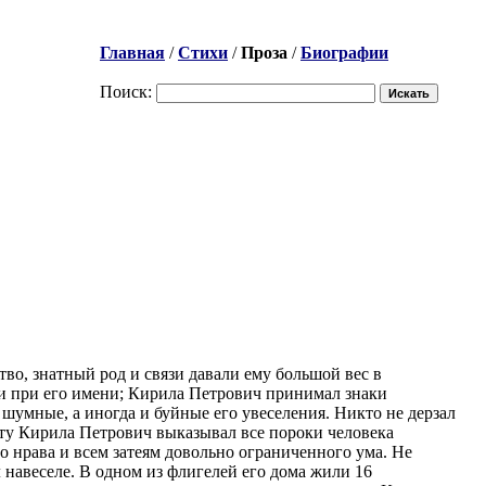
Главная
/
Стихи
/
Проза
/
Биографии
Поиск:
во, знатный род и связи давали ему большой вес в
ли при его имени; Кирила Петрович принимал знаки
 шумные, а иногда и буйные его увеселения. Никто не дерзал
ыту Кирила Петрович выказывал все пороки человека
о нрава и всем затеям довольно ограниченного ума. Не
 навеселе. В одном из флигелей его дома жили 16