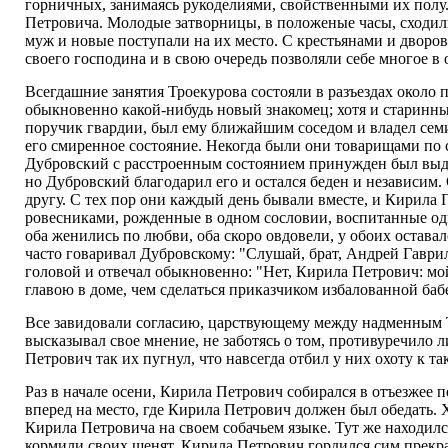
горничных, занимаясь рукоделиями, свойственными их полу
Петровича. Молодые затворницы, в положеные часы, сходили
муж и новые поступали на их место. С крестьянами и дворов
своего господина и в свою очередь позволяли себе многое в 
Всегдашние занятия Троекурова состояли в разъездах около
обыкновенно какой-нибудь новый знакомец; хотя и старинны
поручик гвардии, был ему ближайшим соседом и владел сем
его смиренное состояние. Некогда были они товарищами по с
Дубровский с расстроенным состоянием принужден был выдти 
но Дубровский благодарил его и остался беден и независим.
другу. С тех пор они каждый день бывали вместе, и Кирила 
ровесниками, рожденные в одном сословии, воспитанные один
оба женились по любви, оба скоро овдовели, у обоих оставал
часто говаривал Дубровскому: "Слушай, брат, Андрей Гаврило
головой и отвечал обыкновенно: "Нет, Кирила Петрович: мо
главою в доме, чем сделаться приказчиком избалованной баб
Все завидовали согласию, царствующему между надменным Тр
высказывал свое мнение, не заботясь о том, противуречило
Петрович так их пугнул, что навсегда отбил у них охоту к 
Раз в начале осени, Кирила Петрович собирался в отъезжее 
вперед на место, где Кирила Петрович должен был обедать. 
Кирила Петровича на своем собачьем языке. Тут же находилс
кормили своих щенят. Кирила Петрович гордился сим прекра