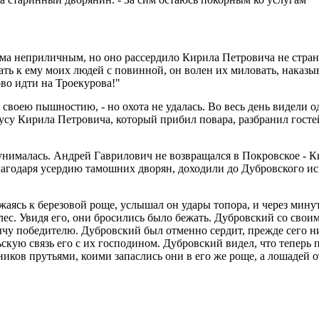
ма неприличным, но оно рассердило Кирила Петровича не стран
ть к ему моих людей с повинной, он волен их миловать, наказыват
ково идти на Троекурова!"
своею пышностию, - но охота не удалась. Во весь день видели од
кусу Кирила Петровича, который прибил повара, разбранил госте
нималась. Андрей Гаврилович не возвращался в Покровское - Ки
лагодаря усердию тамошних дворян, доходили до Дубровского и
аясь к березовой роще, услышал он удары топора, и через мину
с. Увидя его, они бросились было бежать. Дубровский со своим
ычу победителю. Дубровский был отменно сердит, прежде сего н
ьскую связь его с их господином. Дубровский видел, что теперь
ков прутьями, коими запаслись они в его же роще, а лошадей от