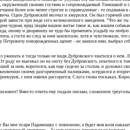
не, окруженный своими гостями и сопровождаемый Тимошкой и 
ечания более или менее строгие и справедливые - то подзывая к 
ича. Один Дубровский молчал и хмурился. Он был горячий охотн
орой зависти при виде сего великолепного заведения. "Что же т
сарня чудная, вряд людям вашим житье такое ж, как вашим собакам
правда, иному и дворянину не худо бы променять усадьбу на любу
опа, а гости во след за ним захохотали, хотя и чувствовали, что
лу Петровичу новорожденных щенят - он занялся ими, выбрал се
ел ужинать и тогда только не видя Дубровского хватился о нем.
 От роду не выезжал он на охоту без Дубровского, опытного и т
ий за ним, воротился, как еще сидели за столом, и доложил св
ыкновению своему разгоряченный наливками, осердился и вторич
Троекуров, с ним навеки рассорится. Слуга снова поскакал, Кири
врилович? Вместо ответа ему подали письмо, сложенное треугол
те Вы мне псаря Парамошку с повинною; а будет моя воля наказат
, а старинный дворянин. - За сим остаюсь покорным ко услугам