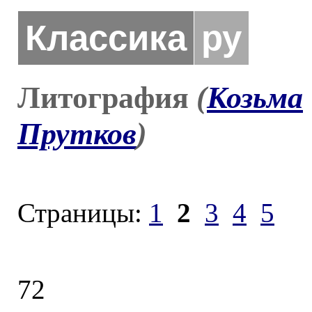
Классика
ру
Литография
(
Козьма
Прутков
)
Страницы:
1
2
3
4
5
72