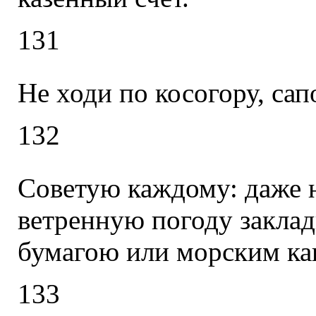
131
Не ходи по косогору, са
132
Советую каждому: даже 
ветренную погоду закла
бумагою или морским ка
133