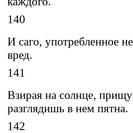
каждого.
140
И саго, употребленное н
вред.
141
Взирая на солнце, прищур
разглядишь в нем пятна.
142