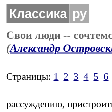
Классика
ру
Свои люди -- сочтемс
(
Александр Островск
Страницы:
1
2
3
4
5
6
рассуждению, пристроит