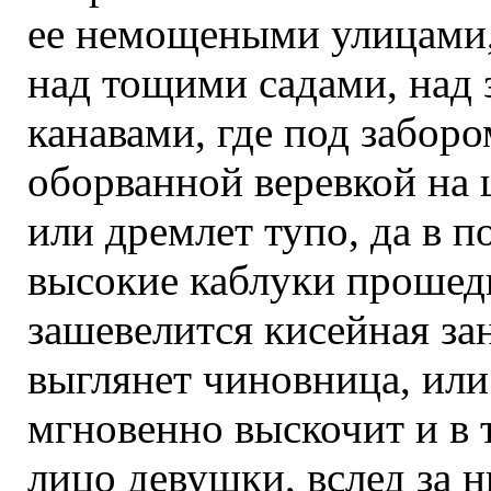
ее немощеными улицами,
над тощими садами, над
канавами, где под заборо
оборванной веревкой на 
или дремлет тупо, да в п
высокие каблуки прошедш
зашевелится кисейная зан
выглянет чиновница, или 
мгновенно выскочит и в 
лицо девушки, вслед за 