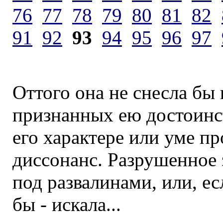
76
77
78
79
80
81
82
91
92
93
94
95
96
97
Оттого она не снесла бы
признанных ею достоинст
его характере или уме п
диссонанс. Разрушенное 
под развалинами, или, ес
бы - искала...