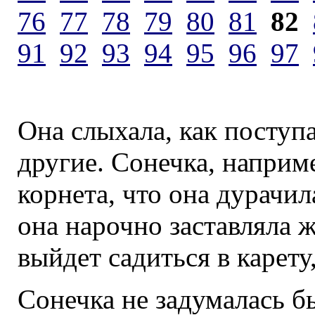
76
77
78
79
80
81
82
91
92
93
94
95
96
97
Она слыхала, как поступ
другие. Сонечка, наприм
корнета, что она дурачил
она нарочно заставляла ж
выйдет садиться в карету,
Сонечка не задумалась бы