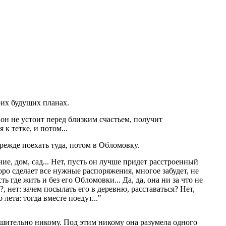
воих будущих планах.
 он не устоит перед близким счастьем, получит
к тетке, и потом...
прежде поехать туда, потом в Обломовку.
ние, дом, сад... Нет, пусть он лучше придет расстроенный
ро сделает все нужные распоряжения, многое забудет, не
сть где жить и без его Обломовки... Да, да, она ни за что не
, нет: зачем посылать его в деревню, расставаться? Нет,
лета: тогда вместе поедут..."
решительно никому. Под этим никому она разумела одного