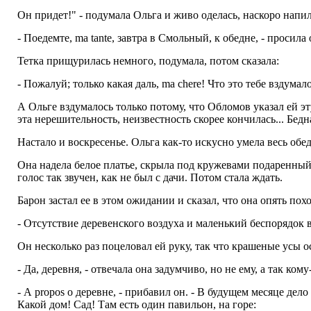
Он придет!" - подумала Ольга и живо оделась, наскоро напил
- Поедемте, ma tante, завтра в Смольный, к обедне, - просила 
Тетка прищурилась немного, подумала, потом сказала:
- Пожалуй; только какая даль, ma chere! Что это тебе вздумал
А Ольге вздумалось только потому, что Обломов указал ей эту 
эта нерешительность, неизвестность скорее кончилась... Бедн
Настало и воскресенье. Ольга как-то искусно умела весь обе
Она надела белое платье, скрыла под кружевами подаренный и
голос так звучен, как не был с дачи. Потом стала ждать.
Барон застал ее в этом ожидании и сказал, что она опять пох
- Отсутствие деревенского воздуха и маленький беспорядок в
Он несколько раз поцеловал ей руку, так что крашеные усы 
- Да, деревня, - отвечала она задумчиво, но не ему, а так кому
- А propos о деревне, - прибавил он. - В будущем месяце дел
Какой дом! Сад! Там есть один павильон, на горе: