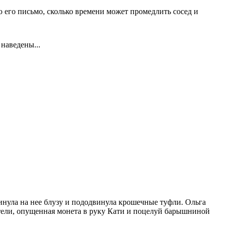
ю его письмо, сколько времени может промедлить сосед и
 наведены...
.
кинула на нее блузу и пододвинула крошечные туфли. Ольга
остели, опущенная монета в руку Кати и поцелуй барышниной