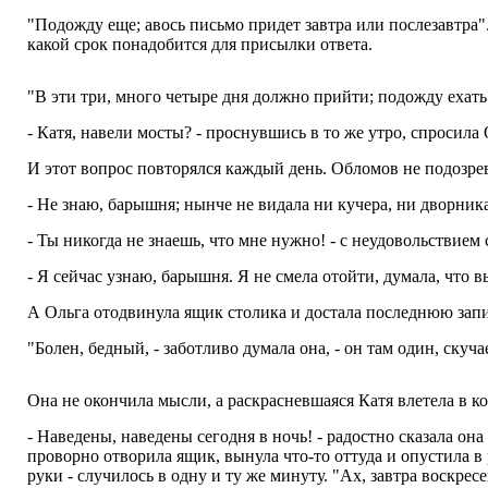
"Подожду еще; авось письмо придет завтра или послезавтра"
какой срок понадобится для присылки ответа.
"В эти три, много четыре дня должно прийти; подожду ехать к
- Катя, навели мосты? - проснувшись в то же утро, спросила
И этот вопрос повторялся каждый день. Обломов не подозрев
- Не знаю, барышня; нынче не видала ни кучера, ни дворника
- Ты никогда не знаешь, что мне нужно! - с неудовольствием 
- Я сейчас узнаю, барышня. Я не смела отойти, думала, что вы
А Ольга отодвинула ящик столика и достала последнюю зап
"Болен, бедный, - заботливо думала она, - он там один, скучае
Она не окончила мысли, а раскрасневшаяся Катя влетела в ко
- Наведены, наведены сегодня в ночь! - радостно сказала о
проворно отворила ящик, вынула что-то оттуда и опустила в
руки - случилось в одну и ту же минуту. "Ах, завтра воскресе