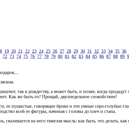
8
19
20
21
22
23
24
25
26
27
28
29
30
31
32
33
34
35
36
1
72
73
74
75
76
77
78
79
80
81
82
83
84
85
86
87
88
89
одарок...
смехом.
ишлют, так к рождеству, а может быть, и позже, когда продадут х
 нет. Как же быть-то? Прощай, двухнедельное спокойствие!
 ее пушистые, говорящие брови и эти умные серо-голубые глаза,
родство всей ее фигуры, начиная с головы до плеч и стана.
, сваливается на него тяжелая мысль: как быть, что делать, как 