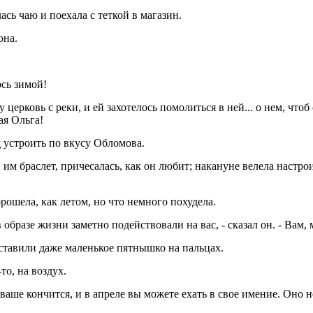
ась чаю и поехала с теткой в магазин.
она.
ось зимой!
церковь с реки, и ей захотелось помолиться в ней... о нем, чтоб 
ая Ольга!
д устроить по вкусу Обломова.
м браслет, причесалась, как он любит; накануне велела настрои
орошела, как летом, но что немного похудела.
 образе жизни заметно подействовали на вас, - сказал он. - Вам,
оставили даже маленькое пятнышко на пальцах.
-то, на воздух.
о ваше кончится, и в апреле вы можете ехать в свое имение. Оно