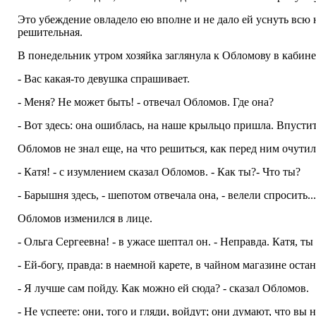
Это убеждение овладело ею вполне и не дало ей уснуть всю н
решительная.
В понедельник утром хозяйка заглянула к Обломову в кабинет
- Вас какая-то девушка спрашивает.
- Меня? Не может быть! - отвечал Обломов. Где она?
- Вот здесь: она ошиблась, на наше крыльцо пришла. Впусти
Обломов не знал еще, на что решиться, как перед ним очутил
- Катя! - с изумлением сказал Обломов. - Как ты?- Что ты?
- Барышня здесь, - шепотом отвечала она, - велели спросить...
Обломов изменился в лице.
- Ольга Сергеевна! - в ужасе шептал он. - Неправда. Катя, т
- Ей-богу, правда: в наемной карете, в чайном магазине оста
- Я лучше сам пойду. Как можно ей сюда? - сказал Обломов.
- Не успеете: они, того и гляди, войдут; они думают, что вы 