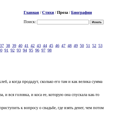
Главная
/
Стихи
/
Проза
/
Биографии
Поиск:
37
38
39
40
41
42
43
44
45
46
47
48
49
50
51
52
53
90
91
92
93
94
95
96
97
98
леб, а когда продадут, сколько его там и как велика сумма
 и вся головка, и коса ее, которую она спускала как-то
приступить к вопросу о свадьбе, где взять денег, чем потом