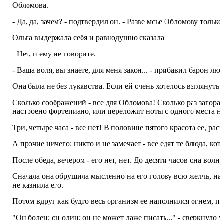
Обломова.
- Да, да, зачем? - подтвердил он. - Разве мсье Обломову только
Ольга выдержала себя и равнодушно сказала:
- Нет, и ему не говорите.
- Ваша воля, вы знаете, для меня закон... - прибавил барон л
Она была не без лукавства. Если ей очень хотелось взглянут
Сколько соображений - все для Обломова! Сколько раз загорал
настроено фортепиано, или переложит ноты с одного места на
Три, четыре часа - все нет! В половине пятого красота ее, ра
А прочие ничего: никто и не замечает - все едят те блюда, к
После обеда, вечером - его нет, нет. До десяти часов она вол
Сначала она обрушила мысленно на его голову всю желчь, на
не казнила его.
Потом вдруг как будто весь организм ее наполнился огнем, 
"Он болен; он один; он не может даже писать..." - сверкнуло 