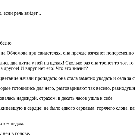
, если речь зайдет...
юбезно.
ь на Обломова при свидетелях, она прежде взглянет попеременно 
ись два пятна у ней на щеках! Сколько раз она тронет то тот, т
 другое! И вдруг нет его! Что это значит?
сцветание начали пропадать: она стала заметно увядать и села за
оторые готовились для него, разговаривают так весело, равнодушн
новалась надеждой, страхом; в десять часов ушла к себе.
кипевшую в сердце; не было едкого сарказма, горячего слова, к
потом льдом.
у ней в голове.