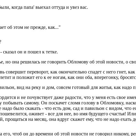
ыли, когда папа' выехал оттуда и увез вас.
ет об этом не прежде, как..."
?
- сказал он и пошел к тетке.
тье, но она решилась не говорить Обломову об этой новости, о с
вь совершит переворот, как окончательно спадет с него гнет, как
ит и положит его к ее ногам, как они оба, вперегонку, бросятся 
павильон, вид на реку и дом, совсем готовый для житья, как надо 
гордится и не почувствует даже радости, что у меня есть свое име
у побывать самому. Он поскачет сломя голову в Обломовку, наско
е надо было скакать - что есть дом, сад и павильон с видом, что е
пошевелится, оживет - все для нее, во имя будущего счастья! Или?
 прощаться на месяц, она вдруг скажет ему, что не надо ехать до 
а его, чтоб он до времени об этой новости не говорил никому, 