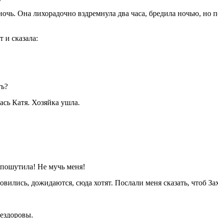
очь. Она лихорадочно вздремнула два часа, бредила ночью, но по
 и сказала:
ть?
ась Катя. Хозяйка ушла.
ы пошутила! Не мучь меня!
новились, дожидаются, сюда хотят. Послали меня сказать, чтоб За
нездоровы.