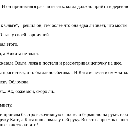
. И он принимался рассчитывать, когда должно прийти в деревн
 Ольге", - решил он, тем более что она едва ли знает, что мосты
 Ольга у своей горничной.
ал этого.
, а Никита не знает.
сказала Ольга, лежа в постели и рассматривая цепочку на шее.
 проснетесь, а то бы давно сбегала. - И Катя исчезла из комнаты
иску Обломова.
т... Ах, боже мой, скоро ли..."
мнату.
на и приняла быстро вскочившую с постели барышню на руки, на
 руку Кате, а Катя поцеловала у ней руку. Все это - прыжок с п
нье: как это кстати!