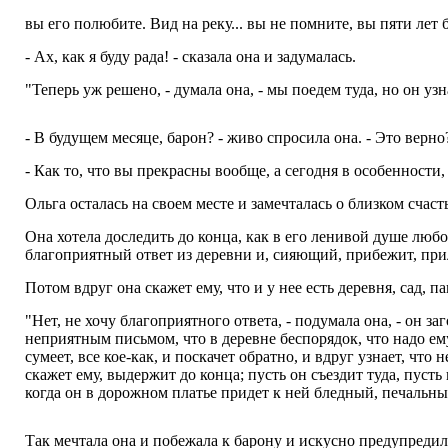
вы его полюбите. Вид на реку... вы не помните, вы пяти лет б
- Ах, как я буду рада! - сказала она и задумалась.
"Теперь уж решено, - думала она, - мы поедем туда, но он узна
- В будущем месяце, барон? - живо спросила она. - Это верно
- Как то, что вы прекрасны вообще, а сегодня в особенности, 
Ольга осталась на своем месте и замечталась о близком счас
Она хотела доследить до конца, как в его ленивой душе любо
благоприятный ответ из деревни и, сияющий, прибежит, прилет
Потом вдруг она скажет ему, что и у нее есть деревня, сад, 
"Нет, не хочу благоприятного ответа, - подумала она, - он за
неприятным письмом, что в деревне беспорядок, что надо ем
сумеет, все кое-как, и поскачет обратно, и вдруг узнает, что н
скажет ему, выдержит до конца; пусть он съездит туда, пусть 
когда он в дорожном платье придет к ней бледный, печальный,
Так мечтала она и побежала к барону и искусно предупредил