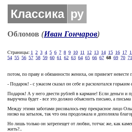
Классика
ру
Обломов
(
Иван Гончаров
)
Страницы:
1
2
3
4
5
6
7
8
9
10
11
12
13
14
15
16
17
1
54
55
56
57
58
59
60
61
62
63
64
65
66
67
68
69
70
7
потом, по праву и обязанности жениха, он привезет невесте п
- Подарок! - с ужасом сказал он себе и расхохотался горьким 
Подарок! А у него двести рублей в кармане! Если деньги и пр
выручена будет - все это должно объяснить письмо, а письма
Между этими заботами рисовалось ему прекрасное лицо Ольги,
низко на затылок, так что она продолжала и дополняла благо
Но лишь только он затрепещет от любви, тотчас же, как камень
жить?..