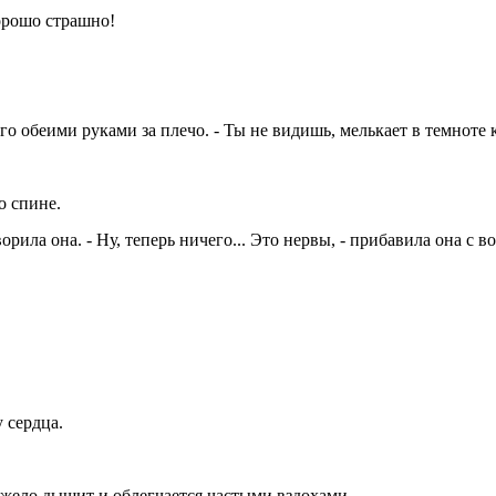
хорошо страшно!
го обеими руками за плечо. - Ты не видишь, мелькает в темноте к
о спине.
ворила она. - Ну, теперь ничего... Это нервы, - прибавила она с в
у сердца.
тяжело дышит и облегчается частыми вздохами.