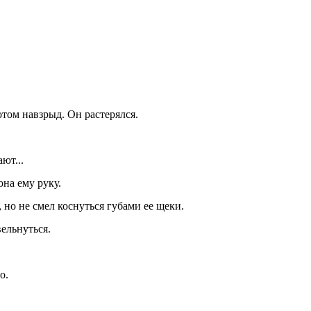
отом навзрыд. Он растерялся.
ют...
она ему руку.
 но не смел коснуться губами ее щеки.
вельнуться.
о.