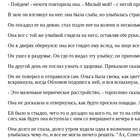
- Пойдем! - нехотя повторила она. - Милый мой! - с негой п
В зале он взглянул на нее: она была слаба, но улыбалась стр
Он посадил ее на диван, стал подле нее на колени и несколь
Она все с той же улыбкой глядела на него, оставляя обе руки
Он в дверях обернулся: она все глядит ему вслед, на лице все
Он ушел в раздумье. Он где-то видал эту улыбку; он припомн
На другой день он послал узнать о здоровье. Приказали сказат
Он не поверил и отправился сам. Ольга была свежа, как цвето
вскрикнула, когда Обломов подошел к ней, и вся вспыхнула, 
- Это маленькое нервическое расстройство, - торопливо сказал
Она не досказала и отвернулась, как будто просила пощады. А
Ей было и стыдно, чего-то и досадно на кого-то, не то на се
слез, как будто она вступила с ним со вчерашнего вечера в ка
Она долго не спала, долго утром ходила одна в волнении по а
улыбалась чему-то, и все не могла ничего решить. "Ах, Сонеч