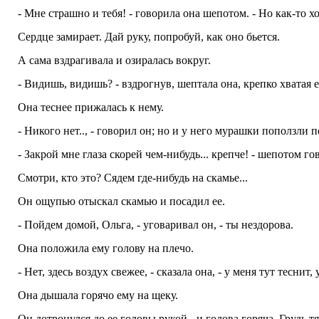
- Мне страшно и тебя! - говорила она шепотом. - Но как-то 
Сердце замирает. Дай руку, попробуй, как оно бьется.
А сама вздрагивала и озиралась вокруг.
- Видишь, видишь? - вздрогнув, шептала она, крепко хватая е
Она теснее прижалась к нему.
- Никого нет.., - говорил он; но и у него мурашки поползли п
- Закрой мне глаза скорей чем-нибудь... крепче! - шепотом го
Смотри, кто это? Сядем где-нибудь на скамье...
Он ощупью отыскал скамью и посадил ее.
- Пойдем домой, Ольга, - уговаривал он, - ты нездорова.
Она положила ему голову на плечо.
- Нет, здесь воздух свежее, - сказала она, - у меня тут теснит, 
Она дышала горячо ему на щеку.
Он дотронулся до ее головы рукой - и голова горяча. Грудь 