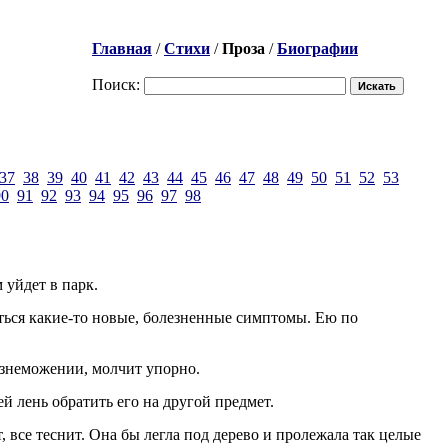
Главная
/
Стихи
/
Проза
/
Биографии
Поиск:
37
38
39
40
41
42
43
44
45
46
47
48
49
50
51
52
53
90
91
92
93
94
95
96
97
98
 уйдет в парк.
ляться какие-то новые, болезненные симптомы. Ею по
изнеможении, молчит упорно.
ей лень обратить его на другой предмет.
т, все теснит. Она бы легла под дерево и пролежала так целые