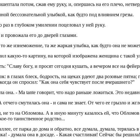
рошептала потом, сжав ему руку, и, опершись на его плечо, нетв
анной бессознательной улыбкой, как будто под влиянием грезы.
ко раз в глубоком умилении поцеловал у ней руку.
, и провожала его до дверей глазами.
 то же изнеможение, та же жаркая улыбка, как будто она не может
ил какую-то картину, на которой изображена женщина с такой улы
ь: "Славу богу, и просят сегодня кушать, а вечером все на фейерв
к: в глазах блеск, бодрость, на щеках рдеют два розовые пятна; г
когда он спросил: "Как она себя чувствует после вчерашнего?"
а она. - Ma tante говорит, что надо раньше ложиться. Это недавн
 отчего смутилась она - и сама не знает. От чего ее грызло и ж
бя, не то на Обломова. А в иную минуту казалось ей, что Обломов
кое-то таинственное родство...
ллее, от парка до дома и обратно, все думала, думала, терялась 
ка! - думала она в досаде. - Какая счастливая! Сейчас бы решила