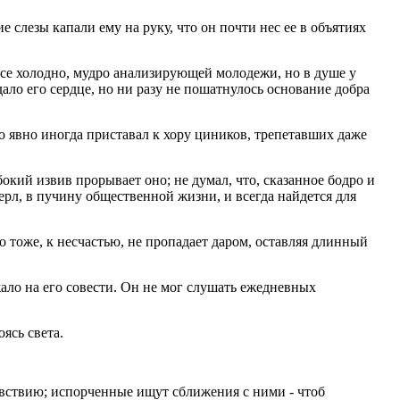
 слезы капали ему на руку, что он почти нес ее в объятиях
се холодно, мудро анализирующей молодежи, но в душе у
дало его сердце, но ни разу не пошатнулось основание добра
но явно иногда приставал к хору циников, трепетавших даже
бокий извив прорывает оно; не думал, что, сказанное бодро и
перл, в пучину общественной жизни, и всегда найдется для
о тоже, к несчастью, не пропадает даром, оставляя длинный
жало на его совести. Он не мог слушать ежедневных
ясь света.
вствию; испорченные ищут сближения с ними - чтоб