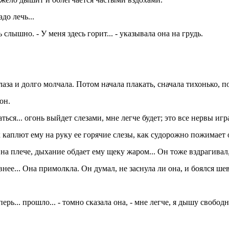
до лечь...
ть слышно. - У меня здесь горит... - указывала она на грудь.
аза и долго молчала. Потом начала плакать, сначала тихонько, п
он.
ться... огонь выйдет слезами, мне легче будет; это все нервы игра
 каплют ему на руку ее горячие слезы, как судорожно пожимает 
на плече, дыхание обдает ему щеку жаром... Он тоже вздрагивал,
нее... Она примолкла. Он думал, не заснула ли она, и боялся ше
ерь... прошло... - томно сказала она, - мне легче, я дышу свободн