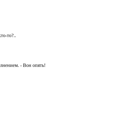
то-то?..
олнением. - Вон опять!