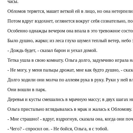
часы.
Обломов теряется, машет веткой ей в лицо, но она нетерпели
Потом вдруг вздохнет, оглянется вокруг себя сознательно, по
Особенно однажды вечером она впала в это тревожное состоя
Было душно, жарко; из леса глухо шумел теплый ветер, небо
- Дождь будет, - сказал барон и уехал домой.
Тетка ушла в свою комнату. Ольга долго, задумчиво играла н
- Не могу, у меня пальцы дрожат, мне как будто душно, - сказ
Долго ходили они молча по аллеям рука в руку. Руки у ней 
Они вошли в парк.
Деревья и кусты смешались в мрачную массу; в двух шагах н
Ольга пристально вглядывалась в мрак и жалась к Обломову
- Мне страшно! - вдруг, вздрогнув, сказала она, когда они 
- Чего? - спросил он. - Не бойся, Ольга, я с тобой.