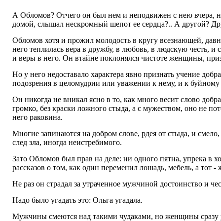
А Обломов? Отчего он был нем и неподвижен с нею вчера, нуж
домой, слышал нескромный шепот ее сердца?.. А другой? Друг
Обломов хотя и прожил молодость в кругу всезнающей, дав
него теплилась вера в дружбу, в любовь, в людскую честь, и
и веры в него. Он втайне поклонялся чистоте женщины, приз
Но у него недоставало характера явно признать учение добр
подозрения в целомудрии или уважении к нему, и к буйному 
Он никогда не вникал ясно в то, как много весит слово добр
громко, без краски ложного стыда, а с мужеством, оно не по
него раковина.
Многие запинаются на добром слове, рдея от стыда, и смело,
след зла, иногда неистребимого.
Зато Обломов был прав на деле: ни одного пятна, упрека в х
рассказов о том, как один переменил лошадь, мебель, а тот -
Не раз он страдал за утраченное мужчиной достоинство и че
Надо было угадать это: Ольга угадала.
Мужчины смеются над такими чудаками, но женщины сразу у