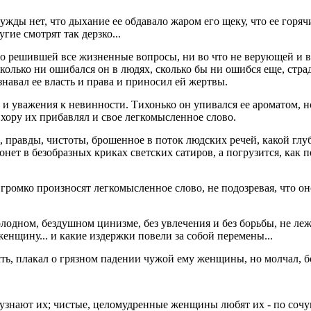
ды нет, что дыхание ее обдавало жаром его щеку, что ее горячие
ие смотрят так дерзко...
но решившей все жизненные вопросы, ни во что не верующей и в
 сколько ни ошибался он в людях, сколько бы ни ошибся еще, стра
навал ее власть и права и приносил ей жертвы.
а и уважения к невинности. Тихонько он упивался ее ароматом, 
хору их прибавлял и свое легкомысленное слово.
а, правды, чистоты, брошенное в поток людских речей, какой глу
тонет в безобразных криках светских сатиров, а погрузится, как 
 громко произносят легкомысленное слово, не подозревая, что он
олодном, бездушном цинизме, без увлечения и без борьбы, не ле
 женщину... и какие издержки повели за собой перемены...
сть, плакал о грязном падении чужой ему женщины, но молчал, бо
знают их; чистые, целомудренные женщины любят их - по сочу