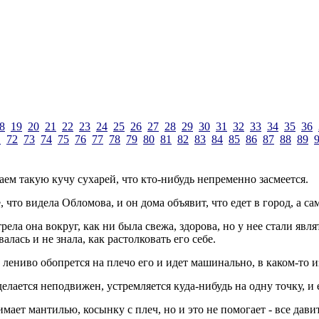
8
19
20
21
22
23
24
25
26
27
28
29
30
31
32
33
34
35
36
1
72
73
74
75
76
77
78
79
80
81
82
83
84
85
86
87
88
89
аем такую кучу сухарей, что кто-нибудь непременно засмеется.
что видела Обломова, и он дома объявит, что едет в город, а сам
рела она вокруг, как ни была свежа, здорова, но у нее стали яв
лась и не знала, как растолковать его себе.
 лениво обопрется на плечо его и идет машинально, в каком-то 
елается неподвижен, устремляется куда-нибудь на одну точку, и 
имает мантилью, косынку с плеч, но и это не помогает - все дави