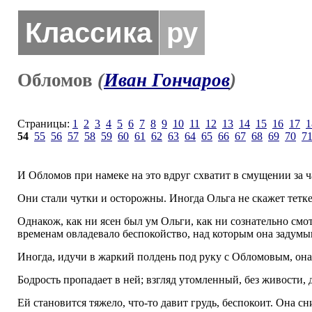
Классика
ру
Обломов
(
Иван Гончаров
)
Страницы:
1
2
3
4
5
6
7
8
9
10
11
12
13
14
15
16
17
1
54
55
56
57
58
59
60
61
62
63
64
65
66
67
68
69
70
7
И Обломов при намеке на это вдруг схватит в смущении за ч
Они стали чутки и осторожны. Иногда Ольга не скажет тетке, 
Однакож, как ни ясен был ум Ольги, как ни сознательно смот
временам овладевало беспокойство, над которым она задумыва
Иногда, идучи в жаркий полдень под руку с Обломовым, она
Бодрость пропадает в ней; взгляд утомленный, без живости, д
Ей становится тяжело, что-то давит грудь, беспокоит. Она сн