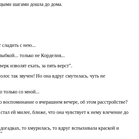
ердыми шагами дошла до дома.
 сладить с нею...
бкой... только не Корделия...
ерк изволят ехать, за пять верст".
олос так звучен! Но она вдруг смутилась, чуть не
о только со мной...
гло воспоминание о вчерашнем вечере, об этом расстройстве?
 стал ей милее, ближе, что она чувствует к нему влечение до
в догадках, то хмурилась, то вдруг вспыхивала краской и
!"