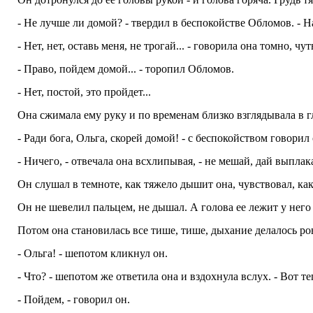
- Не лучше ли домой? - твердил в беспокойстве Обломов. - На
- Нет, нет, оставь меня, не трогай... - говорила она томно, чу
- Право, пойдем домой... - торопил Обломов.
- Нет, постой, это пройдет...
Она сжимала ему руку и по временам близко взглядывала в гл
- Ради бога, Ольга, скорей домой! - с беспокойством говорил 
- Ничего, - отвечала она всхлипывая, - не мешай, дай выплака
Он слушал в темноте, как тяжело дышит она, чувствовал, как
Он не шевелил пальцем, не дышал. А голова ее лежит у него 
Потом она становилась все тише, тише, дыхание делалось ров
- Ольга! - шепотом кликнул он.
- Что? - шепотом же ответила она и вздохнула вслух. - Вот теп
- Пойдем, - говорил он.