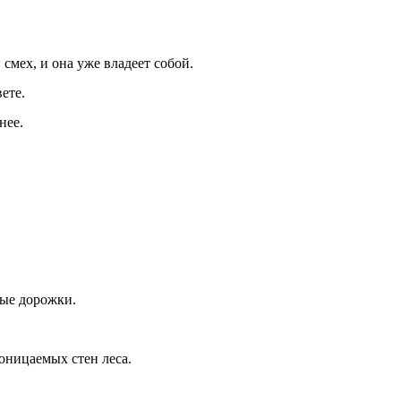
 смех, и она уже владеет собой.
ете.
нее.
ные дорожки.
роницаемых стен леса.