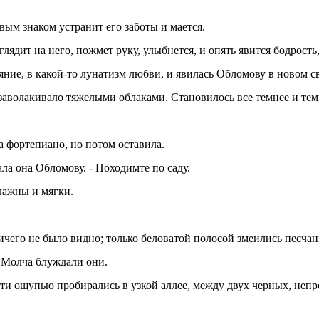
вым знаком устранит его заботы и мается.
глядит на него, пожмет руку, улыбнется, и опять явится бодрость,
ние, в какой-то лунатизм любви, и явилась Обломову в новом св
 заволакивало тяжелыми облаками. Становилось все темнее и тем
а фортепиано, но потом оставила.
ала она Обломову. - Походимте по саду.
влажны и мягки.
ичего не было видно; только беловатой полосой змеились песча
. Молча блуждали они.
почти ощупью пробирались в узкой аллее, между двух черных, неп