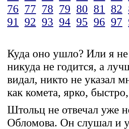
76
77
78
79
80
81
82
91
92
93
94
95
96
97
Куда оно ушло? Или я не
никуда не годится, а лучш
видал, никто не указал мн
как комета, ярко, быстро, 
Штольц не отвечал уже 
Обломова. Он слушал и 