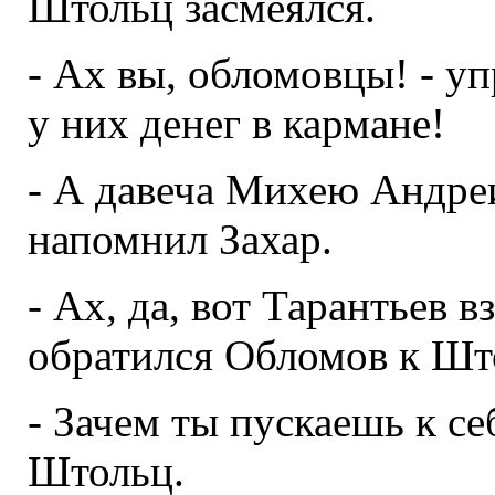
Штольц засмеялся.
- Ах вы, обломовцы! - уп
у них денег в кармане!
- А давеча Михею Андреи
напомнил Захар.
- Ах, да, вот Тарантьев в
обратился Обломов к Штол
- Зачем ты пускаешь к се
Штольц.