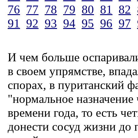
76
77
78
79
80
81
82
91
92
93
94
95
96
97
И чем больше оспаривали
в своем упрямстве, впада
спорах, в пуританский ф
"нормальное назначение 
времени года, то есть чет
донести сосуд жизни до 