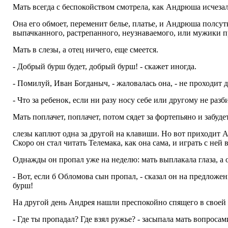
Мать всегда с беспокойством смотрела, как Андрюша исчезал 
Она его обмоет, переменит белье, платье, и Андрюша полсутк
выпачканного, растрепанного, неузнаваемого, или мужики при
Мать в слезы, а отец ничего, еще смеется.
- Добрый бурш будет, добрый бурш! - скажет иногда.
- Помилуй, Иван Богданыч, - жаловалась она, - не проходит д
- Что за ребенок, если ни разу носу себе или другому не разб
Мать поплачет, поплачет, потом сядет за фортепьяно и забуде
слезы каплют одна за другой на клавиши. Но вот приходит А
Скоро он стал читать Телемака, как она сама, и играть с ней 
Однажды он пропал уже на неделю: мать выплакала глаза, а о
- Вот, если б Обломова сын пропал, - сказал он на предлож
бурш!
На другой день Андрея нашли преспокойно спящего в своей п
- Где ты пропадал? Где взял ружье? - засыпала мать вопросам