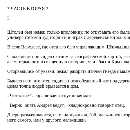
* ЧАСТЬ ВТОРАЯ *
I
Штольц был немец только вполовину, по отцу: мать его была 
университетской аудитории и в играх с деревенскими мальчиш
В селе Верхлеве, где отец его был управляющим, Штольц вы
С восьми лет он сидел с отцом за географической картой, р
а с матерью читал священную историю, учил басни Крылова 
Оторвавшись от указки, бежал разорять птичьи гнезда с мальч
Бывало и то, что отец сидит в послеобеденный час под дерев
целая толпа людей врывается в дом.
- Что такое? - спрашивает испуганная мать.
- Верно, опять Андрея ведут, - хладнокровно говорит отец.
Двери размахиваются, и толпа мужиков, баб, мальчишек вторг
него самого, или у другого мальчишки.