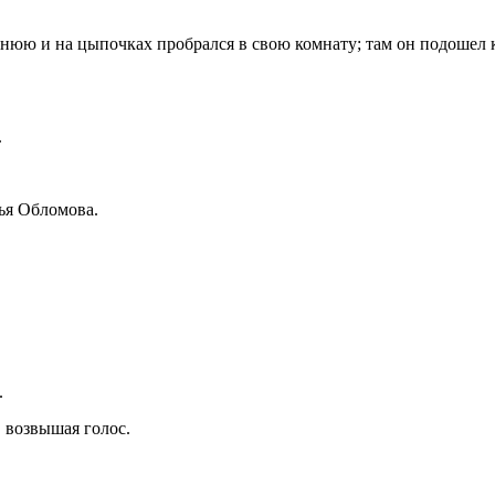
еднюю и на цыпочках пробрался в свою комнату; там он подошел к
.
вья Обломова.
.
, возвышая голос.