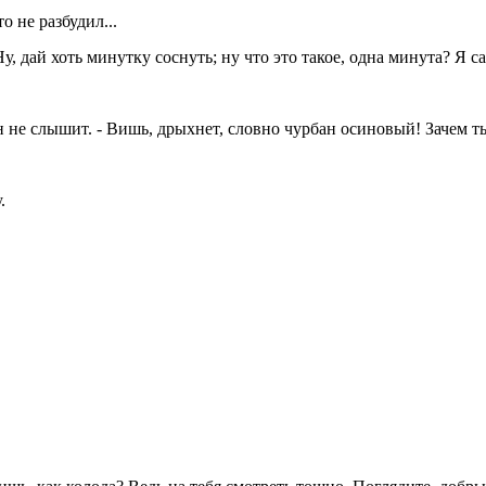
о не разбудил...
Ну, дай хоть минутку соснуть; ну что это такое, одна минута? Я са
н не слышит. - Вишь, дрыхнет, словно чурбан осиновый! Зачем т
.