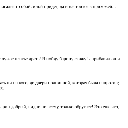
 посадит с собой: иной придет, да и настоится в прихожей...
бе чужое платье драть! Я пойду барину скажу! - прибавил он и
ясь ни на кого, до двери полпивной, которая была напротив;
х.
 Барин добрый, видно по всему, только обругает! Это еще что,