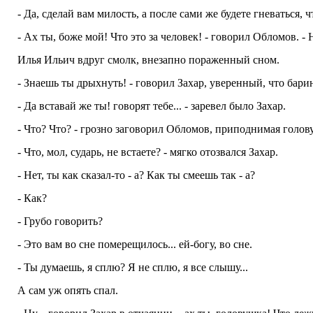
- Да, сделай вам милость, а после сами же будете гневаться, чт
- Ах ты, боже мой! Что это за человек! - говорил Обломов. - 
Илья Ильич вдруг смолк, внезапно пораженный сном.
- Знаешь ты дрыхнуть! - говорил Захар, уверенный, что бари
- Да вставай же ты! говорят тебе... - заревел было Захар.
- Что? Что? - грозно заговорил Обломов, приподнимая голову
- Что, мол, сударь, не встаете? - мягко отозвался Захар.
- Нет, ты как сказал-то - а? Как ты смеешь так - а?
- Как?
- Грубо говорить?
- Это вам во сне померещилось... ей-богу, во сне.
- Ты думаешь, я сплю? Я не сплю, я все слышу...
А сам уж опять спал.