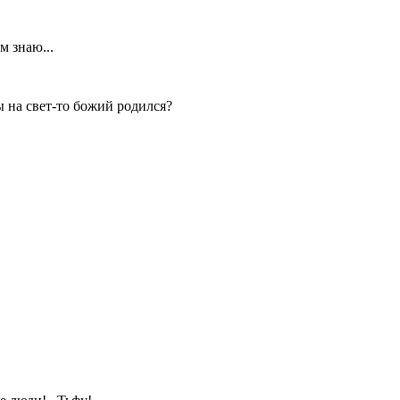
м знаю...
ы на свет-то божий родился?