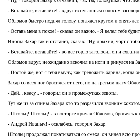
- Ну, - говорил Захар в отчаянии, - ах ты, головушка! Что л
- Вставайте, вставайте! - вдруг испуганным голосом заговори
Обломов быстро поднял голову, поглядел кругом и опять лег,
- Оставь меня в покое! - сказал он важно. - Я велел тебе бу
Иногда Захар так и отстанет, сказав: "Ну, дрыхни, чорт с тобо
- Вставайте, вставайте! - во все горло заголосил он и схват
Обломов вдруг, неожиданно вскочил на ноги и ринулся на За
- Постой же, вот я тебя выучу, как тревожить барина, когда о
Захар со всех ног бросился от него, но на третьем шагу Облом
- Дай... квасу... - говорил он в промежутках зевоты.
Тут же из-за спины Захара кто-то разразился звонким хохото
- Штольц! Штольц! - в восторге кричал Обломов, бросаясь к 
- Андрей Иваныч! - осклабясь, говорил Захар.
Штольц продолжал покатываться со смеха: он видел всю пр