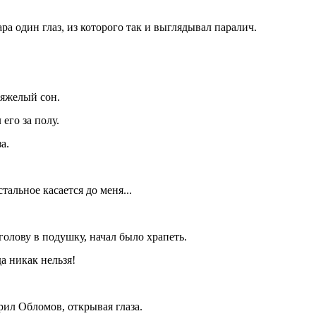
а один глаз, из которого так и выглядывал паралич.
тяжелый сон.
его за полу.
а.
тальное касается до меня...
 голову в подушку, начал было храпеть.
да никак нельзя!
орил Обломов, открывая глаза.