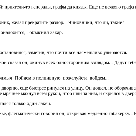
вой; приятели-то генералы, графы да князья. Еще не всякого графа
рник, желая прекратить раздор. - Чиновники, что ли, такие?
онадобится, - объяснил Захар.
 и остановился, заметив, что почти все насмешливо улыбаются.
оркой сказал он, окинув всех односторонним взглядом. - Дадут те
рофимыч! Пойдем в полпивную, пожалуйста, войдем...
на дворню, еще быстрее ринулся на улицу. Он дошел, не оборачива
е мрачнее махнул всем рукой, чтоб шли за ним, и скрылся в дверя
тался только один лакей.
думье, флегматически говорил он, открывая медленно табакерку. -