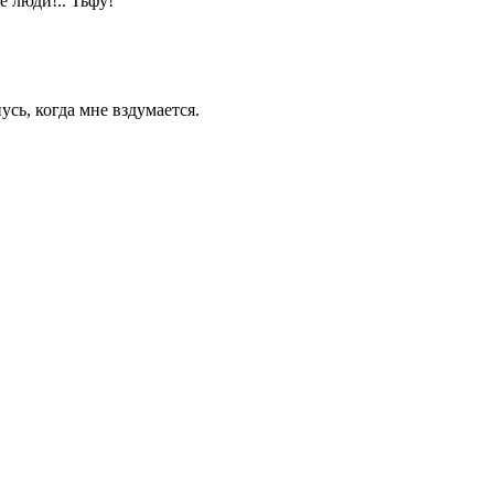
е люди!.. Тьфу!
усь, когда мне вздумается.