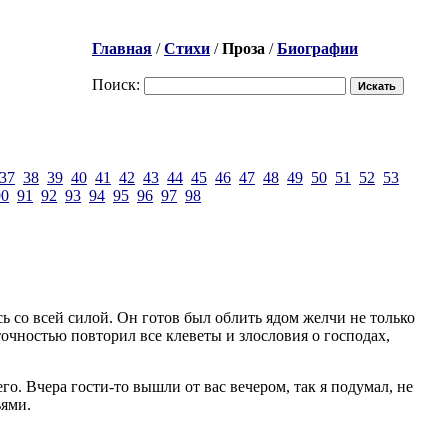
Главная
/
Стихи
/
Проза
/
Биографии
Поиск:
37
38
39
40
41
42
43
44
45
46
47
48
49
50
51
52
53
90
91
92
93
94
95
96
97
98
ь со всей силой. Он готов был облить ядом желчи не только
 точностью повторил все клеветы и злословия о господах,
его. Вчера гости-то вышли от вас вечером, так я подумал, не
ьями.