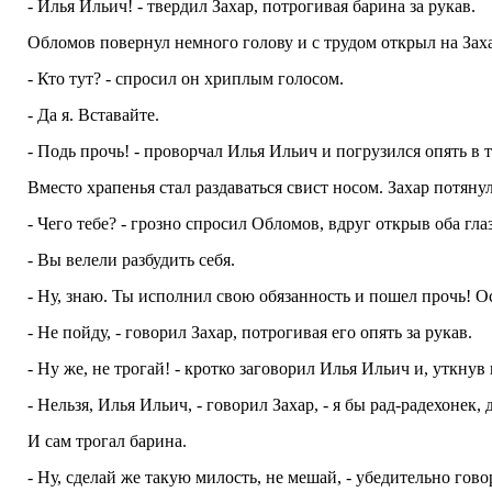
- Илья Ильич! - твердил Захар, потрогивая барина за рукав.
Обломов повернул немного голову и с трудом открыл на Захар
- Кто тут? - спросил он хриплым голосом.
- Да я. Вставайте.
- Подь прочь! - проворчал Илья Ильич и погрузился опять в 
Вместо храпенья стал раздаваться свист носом. Захар потянул 
- Чего тебе? - грозно спросил Обломов, вдруг открыв оба глаз
- Вы велели разбудить себя.
- Ну, знаю. Ты исполнил свою обязанность и пошел прочь! Ос
- Не пойду, - говорил Захар, потрогивая его опять за рукав.
- Ну же, не трогай! - кротко заговорил Илья Ильич и, уткнув
- Нельзя, Илья Ильич, - говорил Захар, - я бы рад-радехонек, 
И сам трогал барина.
- Ну, сделай же такую милость, не мешай, - убедительно гов