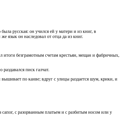
была русская: он учился ей у матери и из книг, в
же язык он наследовал от отца да из книг.
дил итоги безграмотным счетам крестьян, мещан и фабричных,
о раздавался писк галчат.
и вышивает по канве; вдруг с улицы раздается шум, крики, и
з сапог, с разорванным платьем и с разбитым носом или у