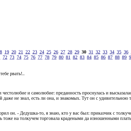
8
19
20
21
22
23
24
25
26
27
28
29
30
31
32
33
34
35
36
1
72
73
74
75
76
77
78
79
80
81
82
83
84
85
86
87
88
89
тебе рвать!..
 и честолюбие и самолюбие: преданность проснулась и высказалас
й даже не знал, есть ли она, и знакомых. Тут он с удивительною
орил он. - Дедушка-то, я знаю, кто у вас был: приказчик с толкуч
ть тоже на толкучем торговала крадеными да изношенными плат