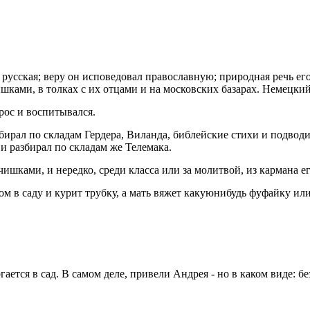
русская; веру он исповедовал православную; природная речь его 
ками, в толках с их отцами и на московских базарах. Немецкий 
рос и воспитывался.
азбирал по складам Гердера, Виланда, библейские стихи и подво
и разбирал по складам же Телемака.
ишками, и нередко, среди класса или за молитвой, из кармана ег
ом в саду и курит трубку, а мать вяжет какуюнибудь фуфайку ил
ается в сад. В самом деле, привели Андрея - но в каком виде: бе