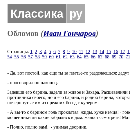
Классика
ру
Обломов
(
Иван Гончаров
)
Страницы:
1
2
3
4
5
6
7
8
9
10
11
12
13
14
15
16
17
1
54
55
56
57
58
59
60
61
62
63
64
65
66
67
68
69
70
7
- Да, вот постой, как еще ты за платье-то разделаешься: дадут 
- проговорил он наконец.
Задевши его барина, задели за живое и Захара. Расшевелили
противника своего, но и его барина, и родню барина, которы
почерпнутые им из прежних бесед с кучером.
- А вы-то с барином голь проклятая, жиды, хуже немца! - гов
мошенники ли какие забрались в дом: жалость смотреть! Ма
- Полно, полно вам!.. - унимал дворник.