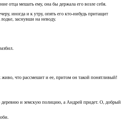
ие отца мешать ему, она бы держала его возле себя.
еру, иногда и к утру, опять его кто-нибудь притащит
 лодке, заснувши на неводу.
разбил.
к живо, что рассмешит и ее, притом он такой понятливый!
всю деревню и земскую полицию, а Андрей придет. О, добрый
оби.