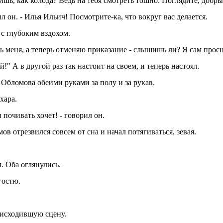
ежишь, как колода? Ведь на тебя смотреть тошно. Поглядите, добры
л он. - Илья Ильич! Посмотрите-ка, что вокруг вас делается.
 с глубоким вздохом.
дить меня, а теперь отменяю приказание - слышишь ли? Я сам просн
й!" А в другой раз так настоит на своем, и теперь настоял.
ил Обломова обеими руками за полу и за рукав.
хара.
н почивать хочет! - говорил он.
ов отрезвился совсем от сна и начал потягиваться, зевая.
м. Оба оглянулись.
гостю.
оисходившую сцену.