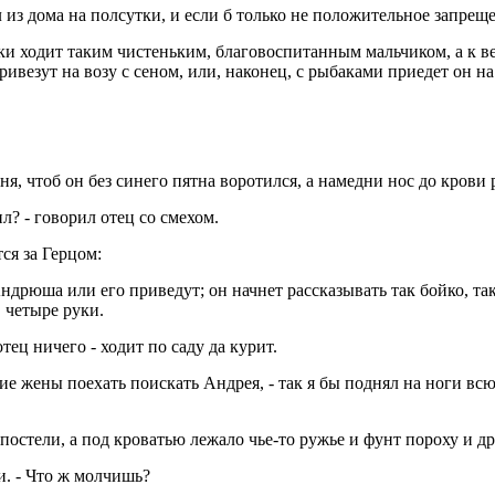
из дома на полсутки, и если б только не положительное запрещен
и ходит таким чистеньким, благовоспитанным мальчиком, а к веч
везут на возу с сеном, или, наконец, с рыбаками приедет он на
ня, чтоб он без синего пятна воротился, а намедни нос до крови 
ил? - говорил отец со смехом.
тся за Герцом:
ндрюша или его приведут; он начнет рассказывать так бойко, та
в четыре руки.
тец ничего - ходит по саду да курит.
ение жены поехать поискать Андрея, - так я бы поднял на ноги 
остели, а под кроватью лежало чье-то ружье и фунт пороху и др
и. - Что ж молчишь?