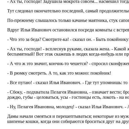
- Ах ты, господи! Задушила мокрота совсем... насмешил тогда
Тут следовал окончательно последний, самый продолжительный
По-прежнему слышалось только качанье маятника, стук сапо
Вдруг Илья Иванович остановился посреди комнаты с встрев
- Что это за беда? Смотрите-ка! - сказал он. - Быть покойнику
- Ах ты, господи! - всплеснув руками, сказала жена. - Какой
беспамятный! Вот этак скажешь в людях когда-нибудь или при
- А что ж это значит, кончик-то чешется? - спросил сконфу
- В рюмку смотреть. А то, как это можно: покойник!
- Все путаю! - сказал Илья Иванович. - Где тут упомнишь: то с
- Сбоку, - подхватила Пелагея Ивановна, - означает вести; бр
дождю, губы - целоваться, усы - гостинцы есть, локоть - на н
- Ну, Пелагея Ивановна, молодец! - сказал Илья Иванович. - А
Дамы начали смеяться и перешептываться; некоторые из мужчи
шипенье кошки, когда они собираются броситься друг на друг