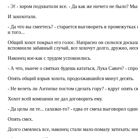
- Э! - хором подхватили все. - Да как же ничего не было? Мы-
И захохотали.
- Да что вы смеетесь? - старается выговорить в промежутках см
и того...
Общий хохот покрыл его голос. Напрасно он силился досказат
вспомнили забавный случай, все хохочут долго, дружно, неск
Наконец кое-как с трудом успокоились.
- А что, нынче о святках будешь кататься, Лука Савич? - сп
Опять общий взрыв хохота, продолжавшийся минут десять.
- Не велеть ли Антипке постом сделать гору? - вдруг опять с
Хохот всей компании не дал договорить ему.
- Да целы ли те... салазки-то? - едва от смеха выговорил оди
Опять смех.
Долго смеялись все, наконец стали мало-помалу затихать: ин