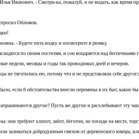
 Илья Иванович. - Смотри-ка, пожалуй, и не видать, как время п
 спросил Обломов.
дки!
ановна. - Будете пить водку и посмотрите в рюмку.
асходятся по своим постелям, и сон воцаряется над беспечными 
целые недели, месяцы и годы так проводимых дней и вечеров.
 не тяготились ею, потому что и не представляли себе другого 
ло, если б обстоятельства внесли перемены в их быт, какие бы т
напрашиваются другие? Пусть же другие и расхлебывают эту чашу,
ы: они требуют хлопот, забот, беготни, не посиди на месте, тор
 или заливаться добродушным смехом от деревенского юмора, или