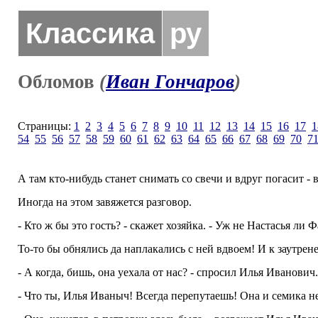
Классика
ру
Обломов
(
Иван Гончаров
)
Страницы:
1
2
3
4
5
6
7
8
9
10
11
12
13
14
15
16
17
1
54
55
56
57
58
59
60
61
62
63
64
65
66
67
68
69
70
7
А там кто-нибудь станет снимать со свечи и вдруг погасит - 
Иногда на этом завяжется разговор.
- Кто ж бы это гость? - скажет хозяйка. - Уж не Настасья ли 
То-то бы обнялись да наплакались с ней вдвоем! И к заутрене 
- А когда, бишь, она уехала от нас? - спросил Илья Иванович
- Что ты, Илья Иваныч! Всегда перепутаешь! Она и семика не