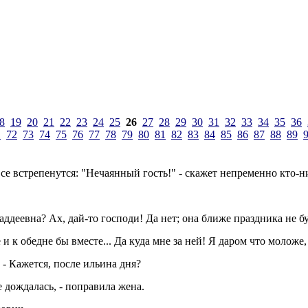
8
19
20
21
22
23
24
25
26
27
28
29
30
31
32
33
34
35
36
1
72
73
74
75
76
77
78
79
80
81
82
83
84
85
86
87
88
89
все встрепенутся: "Нечаянный гость!" - скажет непременно кто-н
Фаддеевна? Ах, дай-то господи! Да нет; она ближе праздника не бу
и к обедне бы вместе... Да куда мне за ней! Я даром что моложе,
. - Кажется, после ильина дня?
 дождалась, - поправила жена.