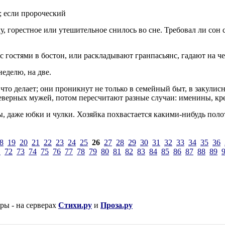
; если пророческий
у, горестное или утешительное снилось во сне. Требовал ли сон
м с гостями в бостон, или раскладывают гранпасьянс, гадают на 
еделю, на две.
то что делает; они проникнут не только в семейный быт, в закул
неверных мужей, потом пересчитают разные случаи: именины, крес
пы, даже юбки и чулки. Хозяйка похвастается какими-нибудь по
8
19
20
21
22
23
24
25
26
27
28
29
30
31
32
33
34
35
36
1
72
73
74
75
76
77
78
79
80
81
82
83
84
85
86
87
88
89
 - на серверах
Стихи.ру
и
Проза.ру