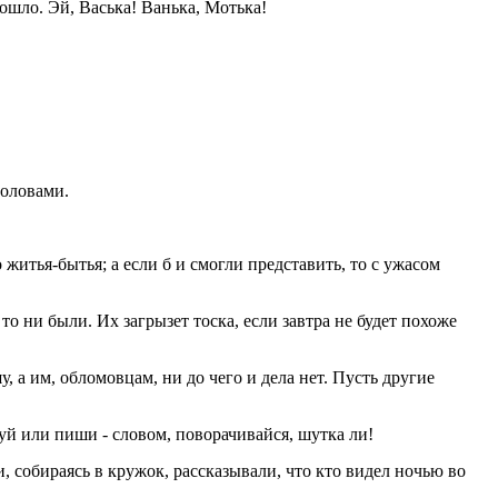
рошло. Эй, Васька! Ванька, Мотька!
головами.
житья-бытья; а если б и смогли представить, то с ужасом
о ни были. Их загрызет тоска, если завтра не будет похоже
 а им, обломовцам, ни до чего и дела нет. Пусть другие
гуй или пиши - словом, поворачивайся, шутка ли!
, собираясь в кружок, рассказывали, что кто видел ночью во