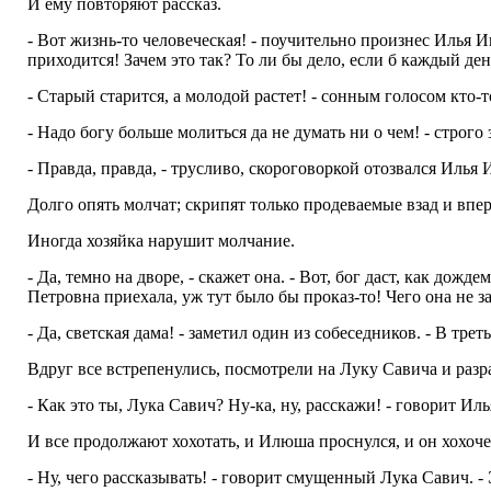
И ему повторяют рассказ.
- Вот жизнь-то человеческая! - поучительно произнес Илья Ив
приходится! Зачем это так? То ли бы дело, если б каждый день
- Старый старится, а молодой растет! - сонным голосом кто-то
- Надо богу больше молиться да не думать ни о чем! - строго 
- Правда, правда, - трусливо, скороговоркой отозвался Иль
Долго опять молчат; скрипят только продеваемые взад и впе
Иногда хозяйка нарушит молчание.
- Да, темно на дворе, - скажет она. - Вот, бог даст, как дож
Петровна приехала, уж тут было бы проказ-то! Чего она не зате
- Да, светская дама! - заметил один из собеседников. - В тре
Вдруг все встрепенулись, посмотрели на Луку Савича и разр
- Как это ты, Лука Савич? Ну-ка, ну, расскажи! - говорит Ил
И все продолжают хохотать, и Илюша проснулся, и он хохоче
- Ну, чего рассказывать! - говорит смущенный Лука Савич. 