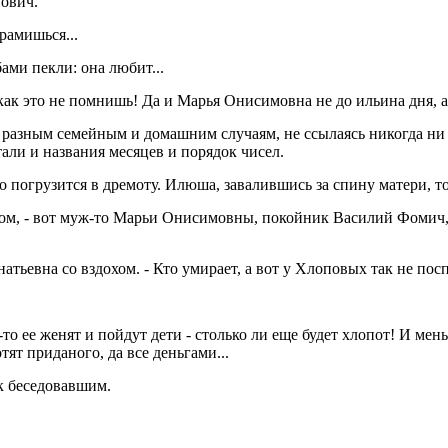
нович.
срамишься...
бами пекли: она любит...
как это не помнишь! Да и Марья Онисимовна не до ильина дня, а
о разным семейным и домашним случаям, не ссылаясь никогда ни 
тали и названия месяцев и порядок чисел.
погрузится в дремоту. Илюша, завалившись за спину матери, тож
дохом, - вот муж-то Марьи Онисимовны, покойник Василий Фомич, 
гнатьевна со вздохом. - Кто умирает, а вот у Хлоповых так не пос
а-то ее женят и пойдут дети - столько ли еще будет хлопот! И ме
тят приданого, да все деньгами...
 к беседовавшим.