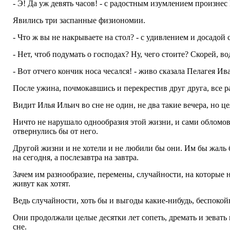
- Э! Да уж девять часов! - с радостным изумлением произнес
Явились три заспанные физиономии.
- Что ж вы не накрываете на стол? - с удивлением и досадой
- Нет, чтоб подумать о господах? Ну, чего стоите? Скорей, во
- Вот отчего кончик носа чесался! - живо сказала Пелагея Ив
После ужина, почмокавшись и перекрестив друг друга, все р
Видит Илья Ильич во сне не один, не два такие вечера, но 
Ничто не нарушало однообразия этой жизни, и сами обломовцы
отвернулись бы от него.
Другой жизни и не хотели и не любили бы они. Им бы жаль бы
на сегодня, а послезавтра на завтра.
Зачем им разнообразие, перемены, случайности, на которые 
живут как хотят.
Ведь случайности, хоть бы и выгоды какие-нибудь, беспокойн
Они продолжали целые десятки лет сопеть, дремать и зевать
сне.