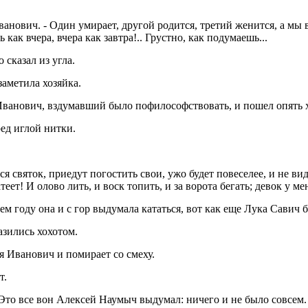
анович. - Один умирает, другой родится, третий женится, а мы вот
 как вчера, вчера как завтра!.. Грустно, как подумаешь...
 сказал из угла.
заметила хозяйка.
я Иванович, вздумавший было пофилософствовать, и пошел опять х
ред иглой нитки.
демся святок, приедут погостить свои, ужо будет повеселее, и не в
ет! И олово лить, и воск топить, и за ворота бегать; девок у меня
тьем году она и с гор выдумала кататься, вот как еще Лука Савич 
азились хохотом.
ья Иванович и помирает со смеху.
т.
- Это все вон Алексей Наумыч выдумал: ничего и не было совсем.