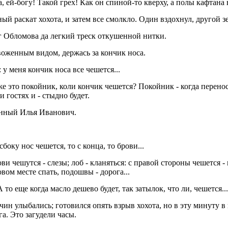
, ей-богу! Такой грех! Как он спиной-то кверху, а полы кафтана в
 раскат хохота, и затем все смолкло. Один вздохнул, другой зе
г Обломова да легкий треск откушенной нитки.
оженным видом, держась за кончик носа.
: у меня кончик носа все чешется...
 же это покойник, коли кончик чешется? Покойник - когда перенос
 гостях и - стыдно будет.
женный Илья Иванович.
боку нос чешется, то с конца, то брови...
ови чешутся - слезы; лоб - кланяться: с правой стороны чешется -
овом месте спать, подошвы - дорога...
 то еще когда масло дешево будет, так затылок, что ли, чешется...
н улыбались; готовился опять взрыв хохота, но в эту минуту в 
а. Это загудели часы.