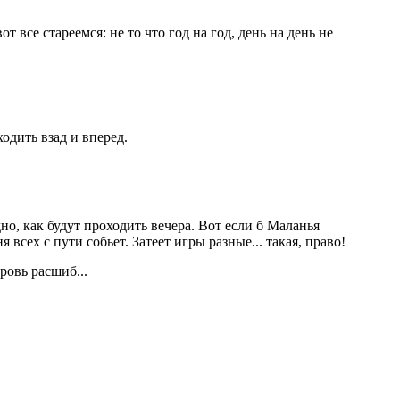
 все стареемся: не то что год на год, день на день не
одить взад и вперед.
идно, как будут проходить вечера. Вот если б Маланья
 всех с пути собьет. Затеет игры разные... такая, право!
бровь расшиб...