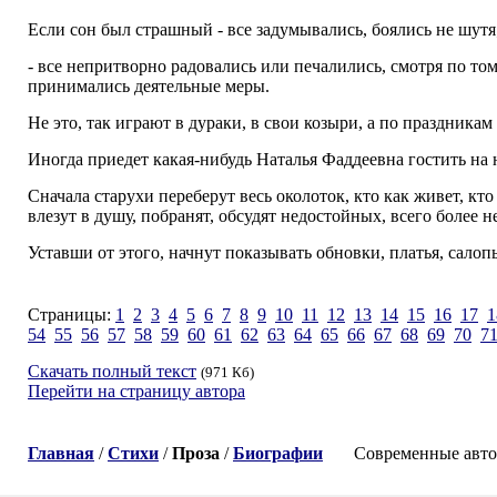
Если сон был страшный - все задумывались, боялись не шутя
- все непритворно радовались или печалились, смотря по том
принимались деятельные меры.
Не это, так играют в дураки, в свои козыри, а по праздника
Иногда приедет какая-нибудь Наталья Фаддеевна гостить на н
Сначала старухи переберут весь околоток, кто как живет, к
влезут в душу, побранят, обсудят недостойных, всего более 
Уставши от этого, начнут показывать обновки, платья, сало
Страницы:
1
2
3
4
5
6
7
8
9
10
11
12
13
14
15
16
17
1
54
55
56
57
58
59
60
61
62
63
64
65
66
67
68
69
70
7
Скачать полный текст
(971 Кб)
Перейти на страницу автора
Главная
/
Стихи
/
Проза
/
Биографии
Современные авторы