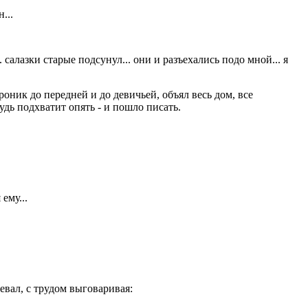
...
. салазки старые подсунул... они и разъехались подо мной... я
оник до передней и до девичьей, объял весь дом, все
удь подхватит опять - и пошло писать.
ему...
евал, с трудом выговаривая: