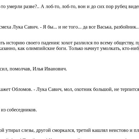
то умерли разве?.. А лоб-то, лоб-то, вон и до сих пор рубец виден
еха Лука Савич. - Я бы... и не того... да все Васька, разбойник..
ь историю своего падения: хохот разлился по всему обществу, пр
азанно, как олимпийские боги. Только начнут умолкать, кто-ниб
росил, помолчав, Илья Иванович.
кажет Обломов. - Лука Савич, мол, охотник большой, не терпится 
н из собеседников.
ой утирал слезы, другой сморкался, третий кашлял неистово и пл