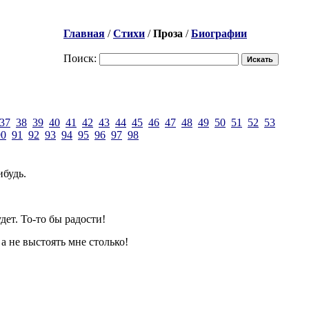
Главная
/
Стихи
/
Проза
/
Биографии
Поиск:
37
38
39
40
41
42
43
44
45
46
47
48
49
50
51
52
53
90
91
92
93
94
95
96
97
98
ибудь.
дет. То-то бы радости!
 а не выстоять мне столько!