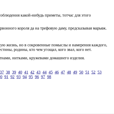
 соблюдения какой-нибудь приметы, тотчас для этого
червонного короля да на трефовую даму, предсказывая марьяж.
исную жизнь, но в сокровенные помыслы и намерения каждого,
тины, родины, кто чем угощал, кого звал, кого нет.
лотнами, нитками, кружевами домашнего изделия.
37
38
39
40
41
42
43
44
45
46
47
48
49
50
51
52
53
90
91
92
93
94
95
96
97
98