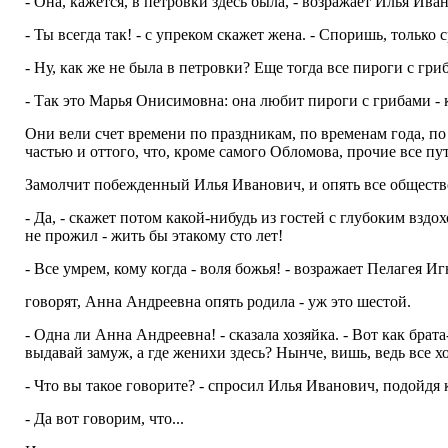
- Она, кажется, в петровки здесь была, - возражает Илья Ива
- Ты всегда так! - с упреком скажет жена. - Споришь, только 
- Ну, как же не была в петровки? Еще тогда все пироги с гри
- Так это Марья Онисимовна: она любит пироги с грибами - 
Они вели счет времени по праздникам, по временам года, п
частью и оттого, что, кроме самого Обломова, прочие все пу
Замолчит побежденный Илья Иванович, и опять все общество 
- Да, - скажет потом какой-нибудь из гостей с глубоким вз
не прожил - жить бы этакому сто лет!
- Все умрем, кому когда - воля божья! - возражает Пелагея И
говорят, Анна Андреевна опять родила - уж это шестой.
- Одна ли Анна Андреевна! - сказала хозяйка. - Вот как брат
выдавай замуж, а где женихи здесь? Нынче, вишь, ведь все хо
- Что вы такое говорите? - спросил Илья Иванович, подойдя
- Да вот говорим, что...