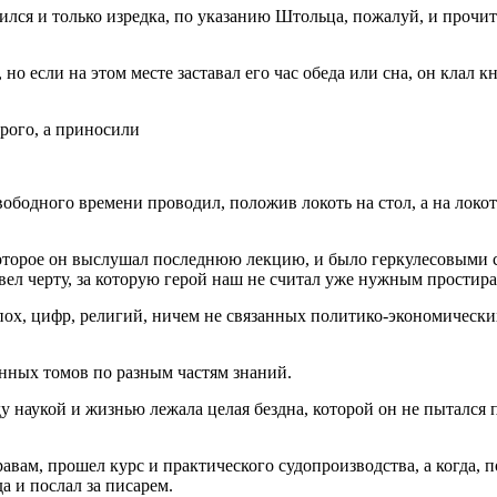
лся и только изредка, по указанию Штольца, пожалуй, и прочиты
но если на этом месте заставал его час обеда или сна, он клал 
рого, а приносили
ободного времени проводил, положив локоть на стол, а на локот
которое он выслушал последнюю лекцию, и было геркулесовыми 
овел черту, за которую герой наш не считал уже нужным простир
пох, цифр, религий, ничем не связанных политико-экономических
енных томов по разным частям знаний.
наукой и жизнью лежала целая бездна, которой он не пытался пе
ам, прошел курс и практического судопроизводства, а когда, п
да и послал за писарем.