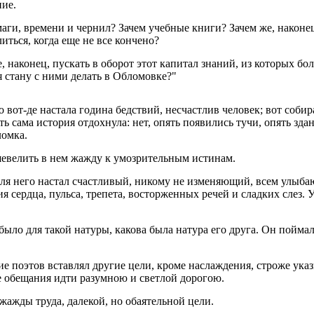
ние.
маги, времени и чернил? Зачем учебные книги? Зачем же, наконец,
литься, когда еще не все кончено?
е, наконец, пускать в оборот этот капитал знаний, из которых б
я стану с ними делать в Обломовке?"
о вот-де настала година бедствий, несчастлив человек; вот собир
ть сама история отдохнула: нет, опять появились тучи, опять здан
ломка.
шевелить в нем жажду к умозрительным истинам.
И для него настал счастливый, никому не изменяющий, всем улыб
ия сердца, пульса, трепета, восторженных речей и сладких слез. 
ыло для такой натуры, какова была натура его друга. Он поймал
 поэтов вставлял другие цели, кроме наслаждения, строже указы
е обещания идти разумною и светлой дорогою.
ажды труда, далекой, но обаятельной цели.