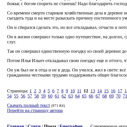
божья; с богом спорить не станешь! Надо благодарить господа 
Со времени смерти стариков хозяйственные дела в деревне н
съездить туда и на месте разыскать причину постепенного у
Он и сбирался сделать это, но все откладывал, отчасти и по
Он в жизни совершил только одно путешествие, на долгих, с
слуг.
Так он совершил единственную поездку из своей деревни до М
Потом Илья Ильич откладывал свою поездку еще и оттого, чт
Он уж был не в отца и не в деда. Он учился, жил в свете: вс
гражданина честными трудами поддерживать общее благосос
Страницы:
1
2
3
4
5
6
7
8
9
10
11
12
13
14
15
16
17
1
54
55
56
57
58
59
60
61
62
63
64
65
66
67
68
69
70
7
Скачать полный текст
(971 Кб)
Перейти на страницу автора
Главная
/
Стихи
/
Проза
/
Биографии
Современные авторы