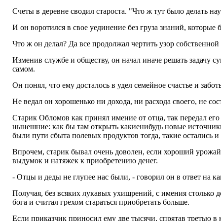
Счеты в деревне сводил староста. "Что ж тут было делать на
И он воротился в свое уединение без груза знаний, которы
Что ж он делал? Да все продолжал чертить узор собственной 
Изменив службе и обществу, он начал иначе решать задачу су
самом.
Он понял, что ему досталось в удел семейное счастье и забот
Не ведал он хорошенько ни дохода, ни расхода своего, не сос
Старик Обломов как принял имение от отца, так передал его 
нынешние: как бы там открыть какиенибудь новые источники 
были пути сбыта полевых продуктов тогда, такие остались и
Впрочем, старик бывал очень доволен, если хороший урожай
выдумок и натяжек к приобретению денег.
- Отцы и деды не глупее нас были, - говорил он в ответ на к
Получая, без всяких лукавых ухищрений, с имения столько д
бога и считал грехом стараться приобретать больше.
Если приказчик приносил ему две тысячи, спрятав третью в к