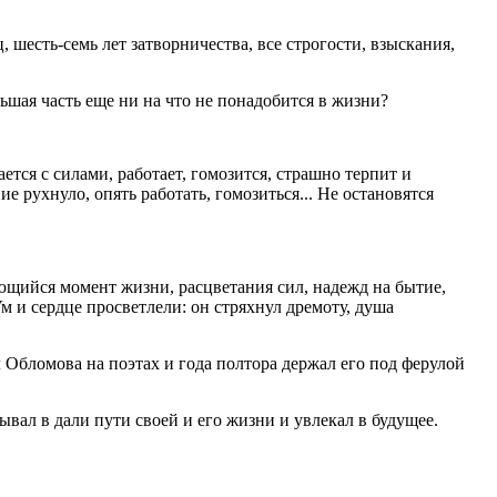
 шесть-семь лет затворничества, все строгости, взыскания,
ольшая часть еще ни на что не понадобится в жизни?
ается с силами, работает, гомозится, страшно терпит и
ие рухнуло, опять работать, гомозиться... Не остановятся
ающийся момент жизни, расцветания сил, надежд на бытие,
Ум и сердце просветлели: он стряхнул дремоту, душа
 Обломова на поэтах и года полтора держал его под ферулой
вал в дали пути своей и его жизни и увлекал в будущее.