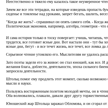
Неестественно и тяжело ему казалось такое неумеренное чте
Зачем же все эти тетрадки, на которые изведешь пропасть бу
сиденье и томленье над уроками, запрет бегать, шалить, весе
"Когда же жить? - спрашивал он опять самого себя. - Когда ж
Политическая экономия, например, алгебра, геометрия - что 
И сама история только в тоску повергает: учишь, читаешь, чт
трудится, все готовит ясные дни. Вот настали они - тут бы хо
ясные дни, бегут - и все течет жизнь, все течет, все ломка да 
Серьезное чтение утомляло его. Мыслителям не удалось рас
Зато поэты задели его за живое: он стал юношей, как все. 
желания блага, доблести, деятельности, эпоха сильного биен
запросила деятельности.
Штольц помог ему продлить этот момент, сколько возможно б
мысли и науки.
Пользуясь восторженным полетом молодой мечты, он в чтение
Оба волновались, плакали, давали друг другу торжественны
Юношеский жар Штольца заражал Обломова, и он сгорал от ж