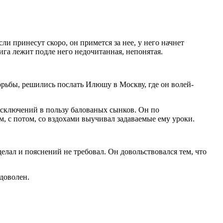
ли принесут скоро, он примется за нее, у него начнет
нига лежит подле него недочитанная, непонятая.
борьбы, решились послать Илюшу в Москву, где он волей-
исключений в пользу балованых сынков. Он по
ом, с потом, со вздохами выучивал задаваемые ему уроки.
делал и пояснений не требовал. Он довольствовался тем, что
доволен.