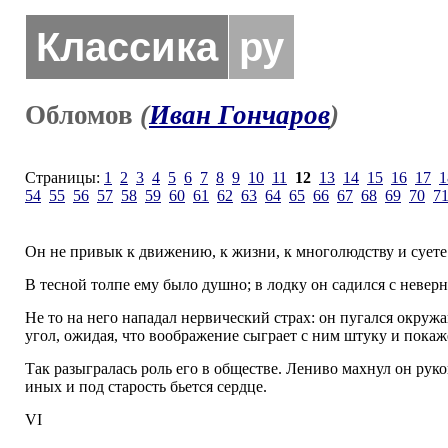
Классика
ру
Обломов
(
Иван Гончаров
)
Страницы:
1
2
3
4
5
6
7
8
9
10
11
12
13
14
15
16
17
1
54
55
56
57
58
59
60
61
62
63
64
65
66
67
68
69
70
7
Он не привык к движению, к жизни, к многолюдству и суете
В тесной толпе ему было душно; в лодку он садился с неверн
Не то на него нападал нервический страх: он пугался окруж
угол, ожидая, что воображение сыграет с ним штуку и покаж
Так разыгралась роль его в обществе. Лениво махнул он ру
иных и под старость бьется сердце.
VI