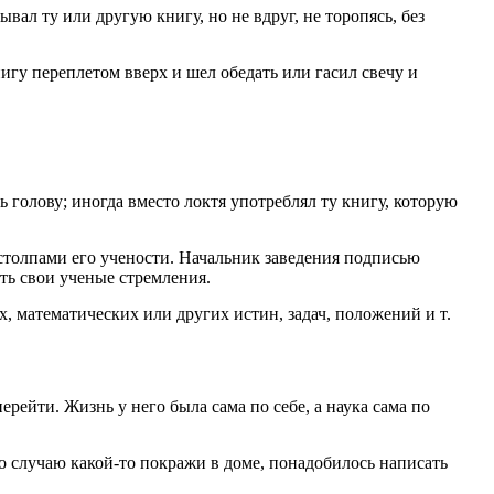
вал ту или другую книгу, но не вдруг, не торопясь, без
книгу переплетом вверх и шел обедать или гасил свечу и
ь голову; иногда вместо локтя употреблял ту книгу, которую
столпами его учености. Начальник заведения подписью
ать свои ученые стремления.
, математических или других истин, задач, положений и т.
рейти. Жизнь у него была сама по себе, а наука сама по
о случаю какой-то покражи в доме, понадобилось написать