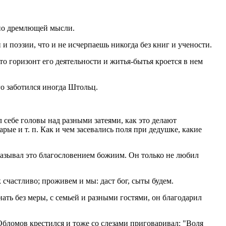
дно дремлющей мысли.
 и поэзии, что и не исчерпаешь никогда без книг и учености.
то горизонт его деятельности и житья-бытья кроется в нем
его заботился иногда Штольц.
л себе головы над разными затеями, как это делают
ые и т. п. Как и чем засевались поля при дедушке, какие
называл это благословением божиим. Он только не любил
к счастливо; проживем и мы: даст бог, сыты будем.
ать без меры, с семьей и разными гостями, он благодарил
 Обломов крестился и тоже со слезами приговаривал: "Воля