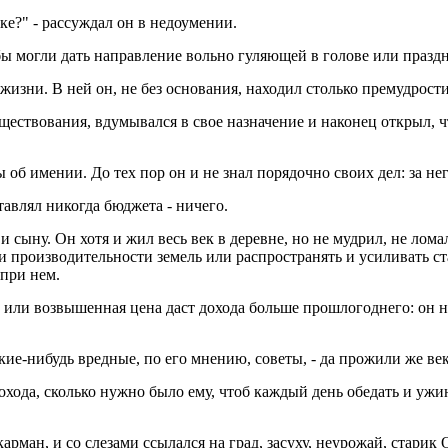
уке?" - рассуждал он в недоумении.
е бы могли дать направление вольно гуляющей в голове или праз
жизни. В ней он, не без основания, находил столько премудрости
ществования, вдумывался в свое назначение и наконец открыл, ч
ы об имении. До тех пор он и не знал порядочно своих дел: за н
тавлял никогда бюджета - ничего.
и сыну. Он хотя и жил весь век в деревне, но не мудрил, не лома
производительности земель или распространять и усиливать стар
 при нем.
 или возвышенная цена даст дохода больше прошлогоднего: он 
акие-нибудь вредные, по его мнению, советы, - да прожили же ве
охода, сколько нужно было ему, чтоб каждый день обедать и ужин
арман, и со слезами ссылался на град, засуху, неурожай, старик