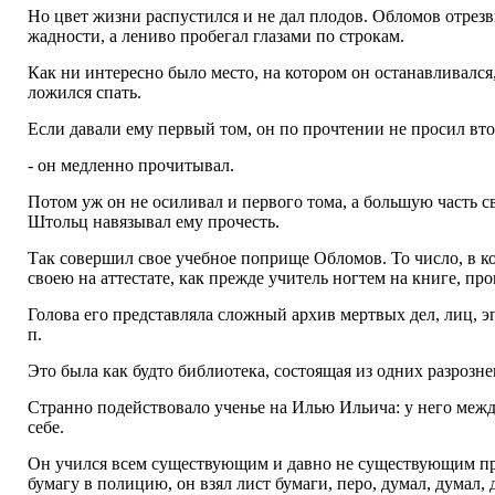
Но цвет жизни распустился и не дал плодов. Обломов отрезви
жадности, а лениво пробегал глазами по строкам.
Как ни интересно было место, на котором он останавливался, 
ложился спать.
Если давали ему первый том, он по прочтении не просил вто
- он медленно прочитывал.
Потом уж он не осиливал и первого тома, а большую часть св
Штольц навязывал ему прочесть.
Так совершил свое учебное поприще Обломов. То число, в 
своею на аттестате, как прежде учитель ногтем на книге, пр
Голова его представляла сложный архив мертвых дел, лиц, э
п.
Это была как будто библиотека, состоящая из одних разрозн
Странно подействовало ученье на Илью Ильича: у него между 
себе.
Он учился всем существующим и давно не существующим прав
бумагу в полицию, он взял лист бумаги, перо, думал, думал, 