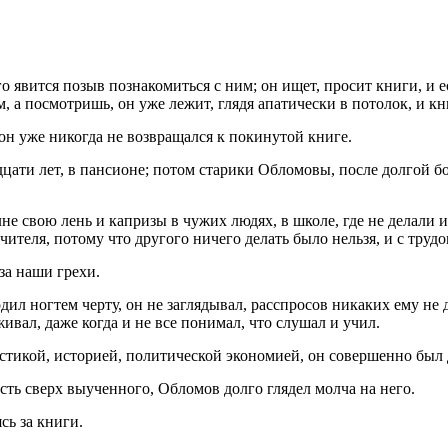
 явится позыв познакомиться с ним; он ищет, просит книги, и ес
м, а посмотришь, он уже лежит, глядя апатически в потолок, и к
он уже никогда не возвращался к покинутой книге.
надцати лет, в пансионе; потом старики Обломовы, после долгой 
не свою лень и капризы в чужих людях, в школе, где не делали 
чителя, потому что другого ничего делать было нельзя, и с труд
за наши грехи.
одил ногтем черту, он не заглядывал, расспросов никаких ему не 
ивал, даже когда и не все понимал, что слушал и учил.
истикой, историей, политической экономией, он совершенно был 
ть сверх выученного, Обломов долго глядел молча на него.
сь за книги.