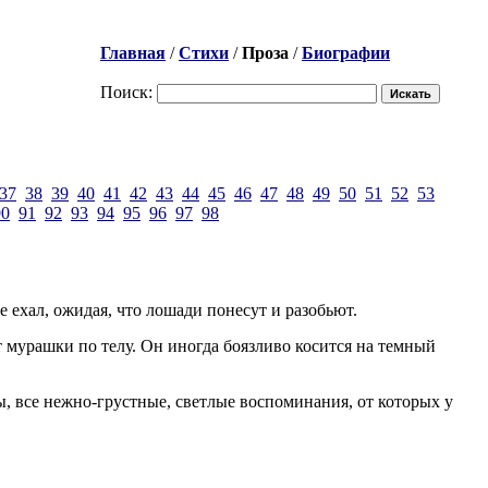
Главная
/
Стихи
/
Проза
/
Биографии
Поиск:
37
38
39
40
41
42
43
44
45
46
47
48
49
50
51
52
53
90
91
92
93
94
95
96
97
98
е ехал, ожидая, что лошади понесут и разобьют.
т мурашки по телу. Он иногда боязливо косится на темный
, все нежно-грустные, светлые воспоминания, от которых у