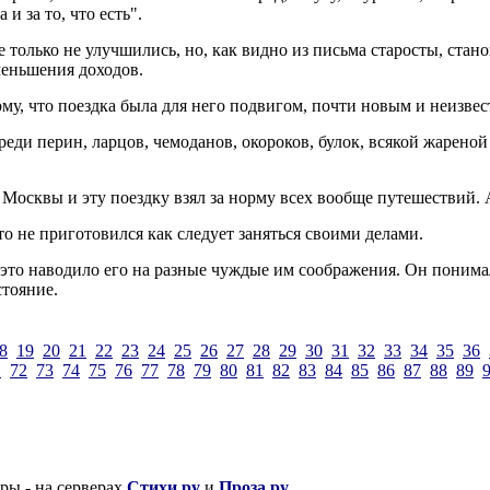
и за то, что есть".
е только не улучшились, но, как видно из письма старосты, ста
меньшения доходов.
тому, что поездка была для него подвигом, почти новым и неизве
реди перин, ларцов, чемоданов, окороков, булок, всякой жарен
осквы и эту поездку взял за норму всех вообще путешествий. А 
о не приготовился как следует заняться своими делами.
е это наводило его на разные чуждые им соображения. Он понимал
тояние.
8
19
20
21
22
23
24
25
26
27
28
29
30
31
32
33
34
35
36
1
72
73
74
75
76
77
78
79
80
81
82
83
84
85
86
87
88
89
 - на серверах
Стихи.ру
и
Проза.ру