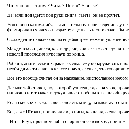
Что ж он делал дома? Читал? Писал? Учился?
Да: если попадется под руки книга, газета, он ее прочтет.
Услышит о каком-нибудь замечательном произведении - у него
формироваться идея о предмете; еще шаг - и он овладел бы и
Охлаждение овладевало им еще быстрее, нежели увлечение: 
Между тем он учился, как и другие, как все, то есть до пят
неволей проследил курс наук до конца.
Робкий, апатический характер мешал ему обнаруживать впол
необходимости сидел в классе прямо, слушал, что говорили у
Все это вообще считал он за наказание, ниспосланное небом 
Дальше той строки, под которой учитель, задавая урок, пров
написано в тетрадке, и докучливого любопытства не обнаруж
Если ему кое-как удавалось одолеть книгу, называемую стат
Когда же Штольц приносил ему книги, какие надо еще прочес
- И ты, Брут, против меня! - говорил он со вздохом, принимая