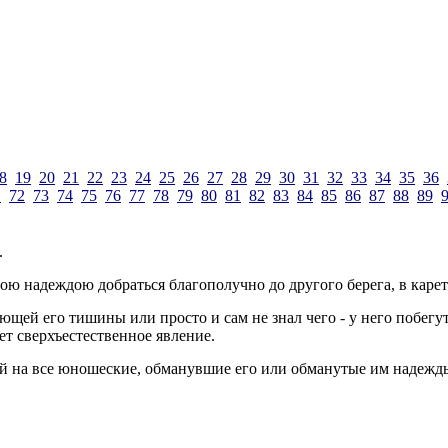
8
19
20
21
22
23
24
25
26
27
28
29
30
31
32
33
34
35
36
1
72
73
74
75
76
77
78
79
80
81
82
83
84
85
86
87
88
89
.
ою надеждою добраться благополучно до другого берега, в карет
ающей его тишины или просто и сам не знал чего - у него побегу
ет сверхъестественное явление.
кой на все юношеские, обманувшие его или обманутые им надежды