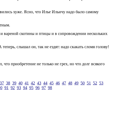
новились хуже. Ясно, что Илье Ильичу надо было самому
стным.
ой и вареной скотины и птицы и в сопровождении нескольких
теперь, слышал он, так не ездят: надо скакать сломя голову!
, что приобретение не только не грех, но что долг всякого
37
38
39
40
41
42
43
44
45
46
47
48
49
50
51
52
53
90
91
92
93
94
95
96
97
98