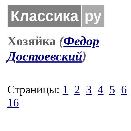
Классика
ру
Хозяйка
(
Федор
Достоевский
)
Страницы:
1
2
3
4
5
6
16